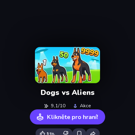
Dogs vs Aliens
9,1/10
Akce
Klikněte pro hraní!
5 tis.