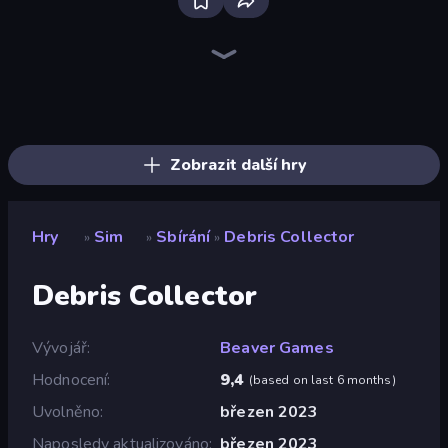
Bloxd.io
Ragdoll Archers
EvoWars.io
Piece of Cake: Merge and Bake
Veck.io
Racing Limits
Traffic Rider
Mahjongg Solitaire
Screw Out: Bolts and Nuts
Words of Wonders
Piles of Mahjong
Designville: Merge & Design
Miniblox
Space Waves
Stickman Clash
SkillWarz
Fortzone Battle Royale
Arrow Escape
Zobrazit další hry
Hry
Sim
Sbírání
Debris Collector
»
»
»
Debris Collector
Vývojář
Beaver Games
Hodnocení
9,4
(
based on last 6 months
)
Uvolněno
březen 2023
Naposledy aktualizováno
březen 2023