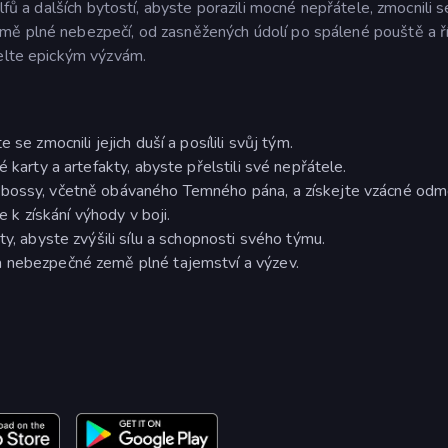
lfů a dalších bytostí, abyste porazili mocné nepřátele, zmocnili se
mě plné nebezpečí, od zasněžených údolí po spálené pouště a ř
čelte epickým výzvám.
se zmocnili jejich duší a posílili svůj tým.
 karty a artefakty, abyste přelstili své nepřátele.
 bossy, včetně obávaného Temného pána, a získejte vzácné odm
je k získání výhody v boji.
ty, abyste zvýšili sílu a schopnosti svého týmu.
a nebezpečné země plné tajemství a výzev.