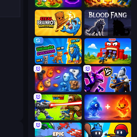
Merge Team Tactics
Jurassic Merge: Dino Evolution
Steal Brainrot Survivors
Blood Fang
Ultimate Evolution
TimeWarriors
Elemental Merge
Merge! Dragons vs Knights
Brainrot Blue Vs Red
Elemental Monsters: Merge