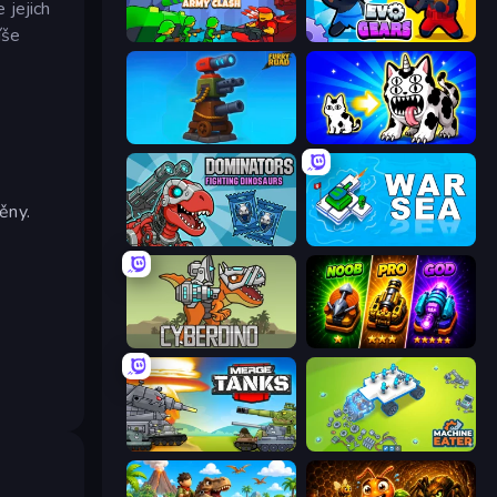
 jejich
íše
Epic Army Clash
Evo Gears
Furry Road
Strange Cats
ěny.
Dominators: Fighting Dinosaurs
War Sea
CyberDino: T-Rex vs Robots
Merge Survival
Merge Master Tanks: Tank Wars
Machine Eater