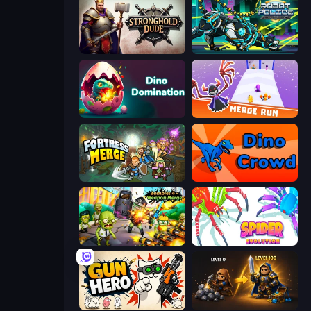
Stronghold Dude
Robot Police Iron Panther
Dino Domination
Merge Run
Fortress Merge
Dino Crowd
Zombies 4 Weapon Merge
Spider Evolution: Runner Game
Gun Hero: Cat Survival
Gothic Story RPG