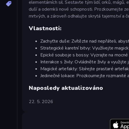
elementárních sil. Sestavte tým lidí, orků, mágů, e
duší a odemkli nové schopnosti. Prozkoumejte ze
mrtvých, a zároveň odhalujte skrytá tajemství a 
Vlastnosti:
Zachyťte duše: Zvítězte nad nepřáteli, abyste 
Strategické karetní bitvy: Využívejte magické
Epické souboje s bossy: Vyzrajte na mocné
Interakce s živly: Ovládněte živly a využijte 
Magické artefakty: Sbírejte prastaré artefak
Jedinečné lokace: Prozkoumejte rozmanité 
Naposledy aktualizováno
22. 5. 2026