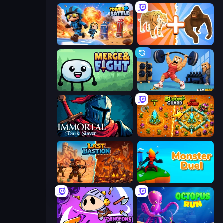
Tower Battle
Animal DNA Run
Merge & Fight
Gym Boss
Immortal: Dark Slayer
BloomGuard
Last Bastion
Monster Duel