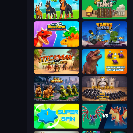
Dogs vs Aliens
Age of Tanks Warriors: TD War
Idle Dino Farm Tycoon Simulator 3D
Tanks Arena io: Craft & Combat
Stickman: Dinosaur Arena
Dragons Merge: Battle Games
Age of Heroes
Ant Kingdom Rush
Super Spin
Monster Battle