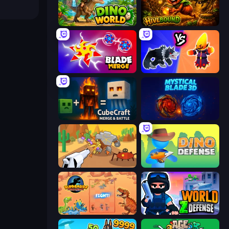
Dino World
Hivebound
Blade Merge
Merge Battle Tactics
CubeCraft: Merge & Battle
Mystical Blade
Idle Gun Survivor
Dino Defense
Dinosaurs Merge Master
World Z Defense - Zombie Defense