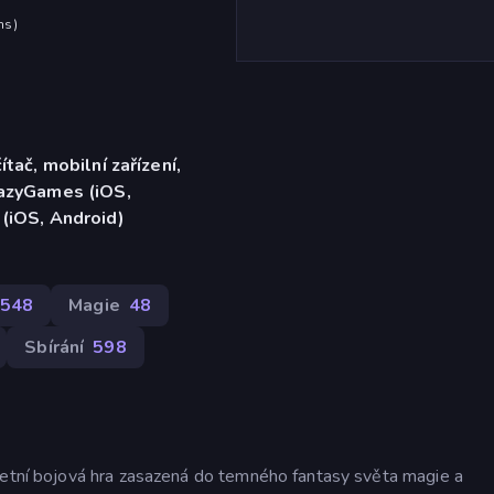
hs
)
ítač, mobilní zařízení,
razyGames (iOS,
 (iOS, Android)
548
Magie
48
Sbírání
598
retní bojová hra zasazená do temného fantasy světa magie a