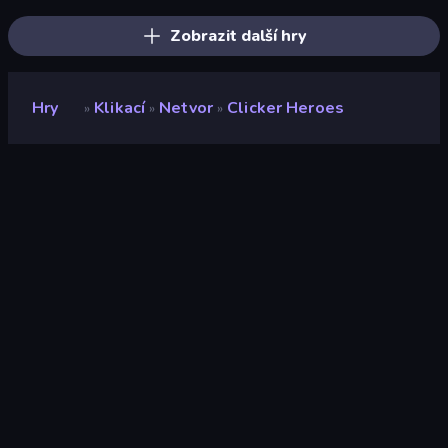
Zobrazit další hry
Hry
Klikací
Netvor
Clicker Heroes
»
»
»
Clicker Heroes
Vývojář
Playsaurus
Hodnocení
9,0
(
based on last 6 months
)
Uvolněno
září 2022
Naposledy aktualizováno
září 2022
Herní engine
Externally hosted
(iframe)
Platformy
Prohlížeč (stolní počítač,
mobilní zařízení, tablet),