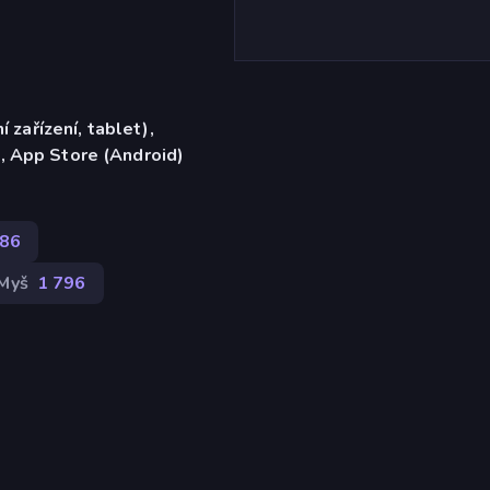
í zařízení, tablet),
, App Store (Android)
86
Myš
1 796