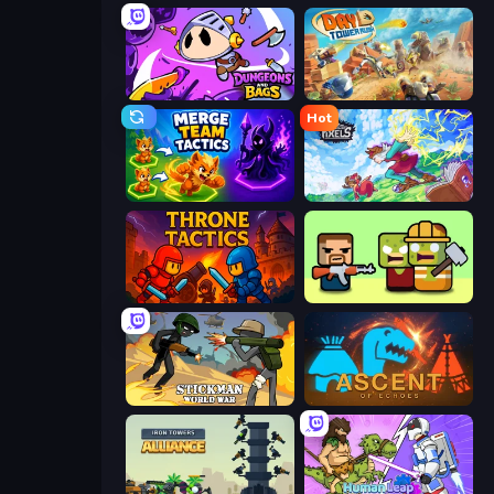
Dungeons and Bags
Day D Tower Rush
Hot
Merge Team Tactics
Kingdom of Pixels
Throne Tactics
Zombie Horde: Build & Survive
Stickman World War
Ascent of Echoes