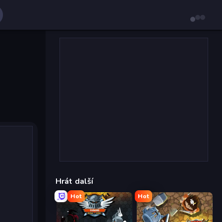
Hrát další
Hot
Hot