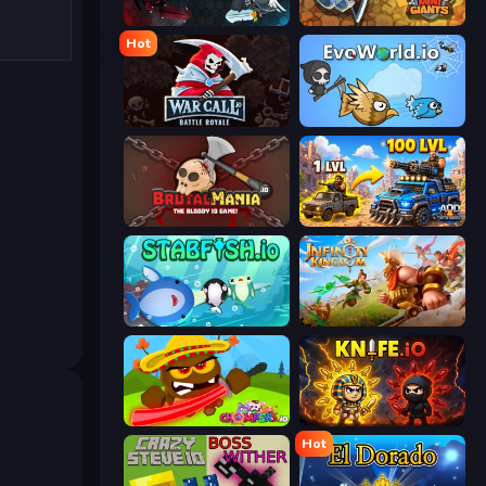
EvoWars.io
MiniGiants.io
Hot
WarCall.io
EvoWorld.io (FlyOrDie.io)
BrutalMania.io (Brutal Mania)
AOD - Art Of Defense
Stabfish.io
Infinity Kingdom
Chompers.io
Knife.io
Hot