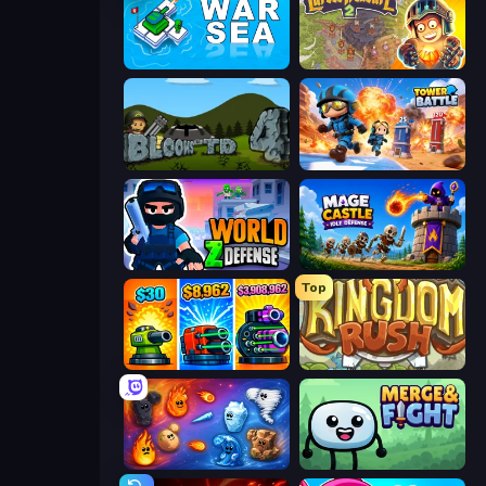
War Sea
Cursed Treasure 2
Bloons Tower Defense 4
Tower Battle
World Z Defense - Zombie Defense
Mage Castle Idle Defense
Top
Pumpkin Defense: Merge Cannon
Kingdom Rush
Elemental Merge
Merge & Fight