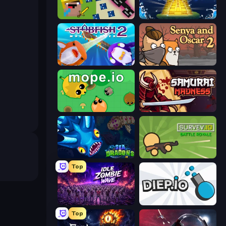
CrazySteve.io
El Dorado Lite
Stabfish 2
Senya and Oscar 2
Mope.io
Samurai Madness
SeaDragons.io
Survev.io
Top
Idle Zombie Wave: Survivors
Diep.io
Top