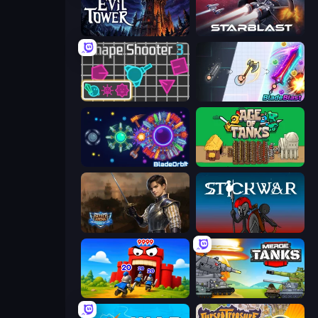
Evil Tower
StarBlast
Shape Shooter 3
BladeBlast.io
BladeOrbit.io
Age of Tanks Warriors: TD War
Battle Arena
Stick War
TimeWarriors
Merge Master Tanks: Tank Wars