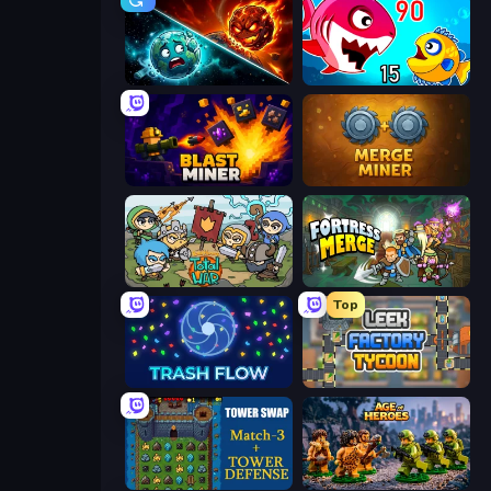
PlanetCrush 2
Fish Eat Getting Big
Blast Miner
Merge Miner
Raid Heroes: Total War
Fortress Merge
Top
Trash Flow
Leek Factory Tycoon
Tower Swap
Age of Heroes