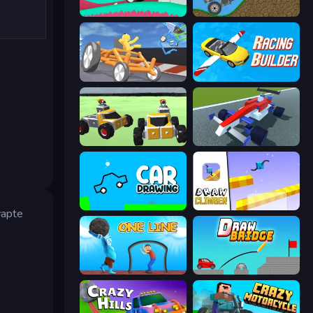
Merge & Construct
Move It!
Draw Crash Race
Racing Builder
Block Tech: Epic Sandbox
Genius Car 2
Car Drawing Game
Draw Climber
vapte
One Line
Draw Bridge