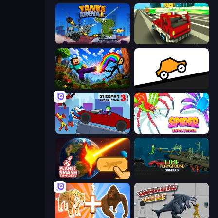
Tanks Arena io: Craft & Combat
Blocky Traffic Racing
Noob: Wall Crusher
Bouncy Motors
Stickman Destruction 3 Heroes
Spider Evolution: Runner Game
Planet Smash Destruction
Lime Playground Sandbox