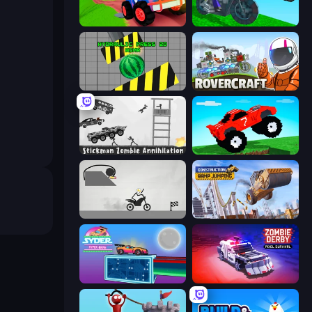
Crazy Hills
Crazy Motorcycle
Hydraulic Press 2D ASMR
Rovercraft
Stickman Zombie Annihilation
Funny Mad Racing
Draw Bridge Puzzle
Construction Ramp Jumping
Syder Hyper Drive
Zombie Derby: Pixel Survival