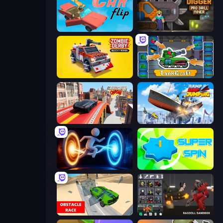
Car Flip!
Noob Digger: Pro Drill Miner
Zombie Derby: Blocky Roads
TankCraft
Slingshot Crash
Ship Ramp Jumping
Portal Escape
Super Spin
Obstacle Race: Destroying Simulator!
Last Play: Ragdoll Sandbox