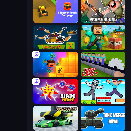
Monster Truck Rampage
Playground
TankCraft 2
Voxel Playground: Ragdoll Noob
Merge & Dig!
Trap Craft
Blade Merge
Noob Gigachad: Parkour Tricks Challenge
Sportcars Crash
Tank Merge Royal