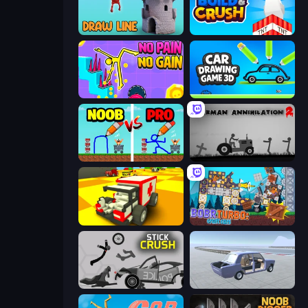
Draw Line
Build and Crush
No Pain No Gain - Ragdoll Sandbox
Car Drawing Game 3D
DOP Noob: Draw to Save
Stickman Annihilation 2
Blocky Demolition Derby
Bobr Turbo: Craft Cars
Stick Crush
Car Tuning Simulator