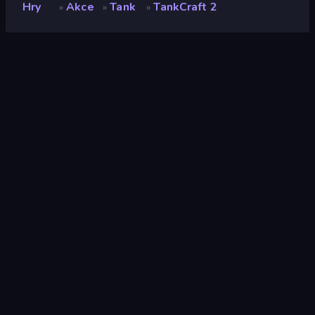
Hry
Akce
Tank
TankCraft 2
»
»
»
TankCraft 2
Vývojář
KibagaOrg
Hodnocení
8,9
(
based on last 6 months
)
Uvolněno
prosinec 2025
Naposledy aktualizováno
únor 2026
Herní engine
Construct
Platformy
Prohlížeč (stolní počítač,
mobilní zařízení, tablet),
Aplikace CrazyGames
(iOS, Android), App
Store (iOS, Android)
Orientace
Šířka