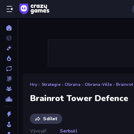
Hry
»
Strategie
»
Obrana
»
Obrana-Věže
»
Brainro
Brainrot Tower Defence
Sdílet
Vývojář
Serbull