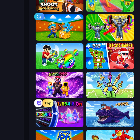
Shoot Brainrot
Catch Brainrots From Bosses
Escape Cave For Brainrot
Obby: Gym Simulator, Escape
Break a Lucky Egg Brainrots
Plants vs Brain Zombies
Obby - BrainWave
Obby vs Brainrot
Top
Meeland.io
Obby Fish Challenge: Ride