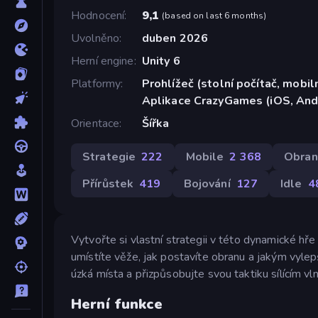
Hodnocení
9,1
(
based on last 6 months
)
Uvolněno
duben 2026
Herní engine
Unity 6
Platformy
Prohlížeč (stolní počítač, mobiln
Aplikace CrazyGames (iOS, And
Orientace
Šířka
Strategie
222
Mobile
2 368
Obran
Přírůstek
419
Bojování
127
Idle
4
Vytvořte si vlastní strategii v této dynamické hř
umístíte věže, jak postavíte obranu a jakým vylep
úzká místa a přizpůsobujte svou taktiku sílícím vl
Herní funkce