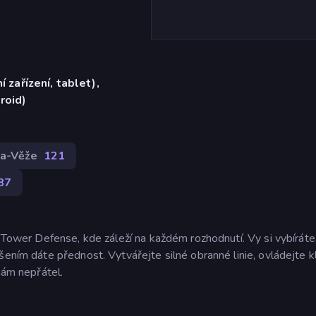
í zařízení, tablet),
roid)
a-Věže
121
87
e Tower Defense, kde záleží na každém rozhodnutí. Vy si vybírát
šením dáte přednost. Vytvářejte silné obranné linie, ovládejte k
nám nepřátel.