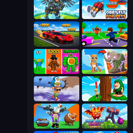
Obby: Pull a Sword
Obby Fly For Pets
Obby: +1 Speed Car Escape
Robby: Cross the Road for Brainrot
Obby Brainrot Merge
Brainrot Evolution
BrainZombie Log Escape
Steal Beanstalk for Brainrots
Escape Tsunami Brainrot
Obby Bomb Blast For Pets