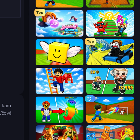
Throw a Lucky Block
Obby: Dig Brainrots
Top
Bubble Gum Simulator
Run and Jump for Brainrot
Top
Lucky Brainrot Blocks Online
Cart Ride Danger Mount
Ladder to Brainhot: Climb
Brainrot Arena Online
e, kam
líčová
Collect Brainrot Egg
Baseball For Brainrot