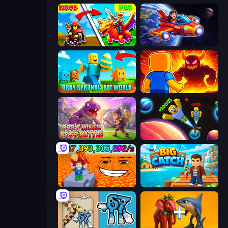
Battle of Knights: Robby and Dragons
Obby Space Challenge: Starships
Obby Sprunki: Pet World
Obby: Legendary Dragon
Obby Miner: Boss Battle
Obby: +1 to Spaceflight Altitude
Escape Lava for Brainrots!
Big Catch