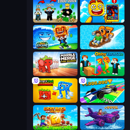
Obby Tycoon Build the City
Obby Cards: The Legend Hunt
Obby Escape from Tsunami Brainrot
Float for Brainrots
Marble Merge: Steal Brainrot Game
Obby Yard Sale
Merge & Steal Brainrot
Obby Car Challenge: Drive
Lucky Blocks for Brainrots
Obby Plane Power Challenge: Fly