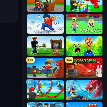
Obby: Break Rocks For Brainrots
Break a Lucky Blocks with Brainrots
Break a Skyscraper
Lucky Block
Dig and Descend: Obby Mine
Save Memerots: Acid Lava lake
Top
Top
Obby: +1 Click Wall Breaker
Grow A Garden | Growden.io
Build a Rollercoaster: Simulator
Fish It Now