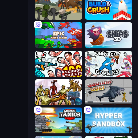
Stickman History Battle
Build and Crush
Epic Army Clash
Ships 3D
You vs 100 Skibidi Toilets
Funny City: Gopniks
Monster Shooter Apocalypse
Sharkosaurus Rampage
Merge Master Tanks: Tank Wars
Hypper Sandbox