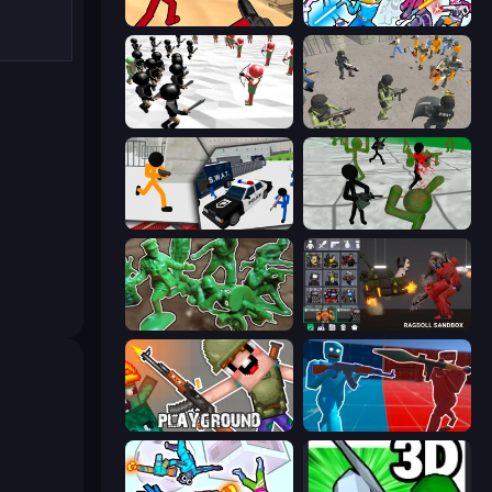
Stickman Counter Terror Strike
Space Wars Battleground
Stickman Simulator: Final Battle
Battle Simulator: Prison & Police
Stickman Prison: Counter Assault
Stickman Zombie 3D
Soldiers - Capture and Control!
Last Play: Ragdoll Sandbox
Playground
Battle of the Soldiers: Red vs Blue