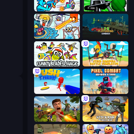
Gravity Arena Shooter
Stickman: Legacy of Zombie War
Toilets Worms Shooter
Lime Playground Sandbox
Funny Blade & Magic
Stick Ragdoll Battle Simulator
Push Them!
Pixel Combat: Zombies Strike
Redcoats.io
Stickman World War