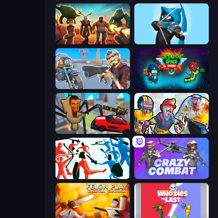
Horde Crusher
Wild Archer: Castle Defense
Shoot and Drive
Zombie Space Episode 2
Cars vs Skibidi Toilet
Zombies Shooter: Part 2
Funny Battle Simulator
Crazy Combat