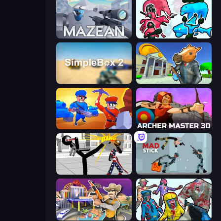
Mazean
Funny Battle Simulator 2
SimpleBox 2
Bank Robbery 3
Craft and Battle
Archer Master 3D: Castle Defense
Stickman Fighting 3D
Mad Stick
Casino Robbery
Zombies Shooter