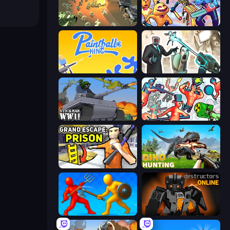
WW1 Battle Simulator
Halloween Chainsaw Massacre
Paintball King
Skibidi Toilets: Infection
Stickman WW2
Funny Shooter 2
Grand Escape: Prison
Dino Hunting Jurassic World
Epic Sword Battle! Fight in Arena
Destructors Online