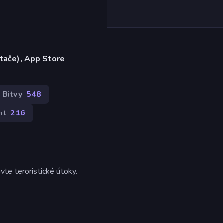
ítače), App Store
Bitvy
548
nt
216
te teroristické útoky.