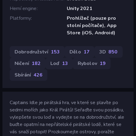
Herní engine
Unity 2021
Platformy
Prohlížeč (pouze pro
stolní počítače), App
Store (iOS, Android)
Dobrodružství
153
Dělo
17
3D
850
Ničení
182
Loď
13
Rybolov
19
Sbírání
426
Captains Idle je pirátská hra, ve které se plavíte po
sedmi mořích jako Král Pirátů! Seřaďte svou posádku,
vylepšete svou loď a vydejte se na dobrodružství, ale
buďte opatrní na nepřátelské pirátské lodě, které se
vás snaží potopit! Prozkoumejte ostrovy, poražte