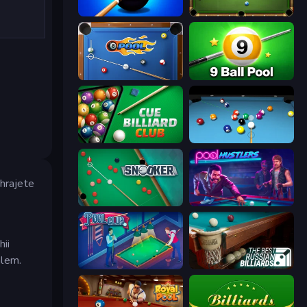
8 Ball Pool Billiards Multiplayer
8 Ball Billiards Classic
8 Ball Pool
9 Ball Pool Online Multiplayer
Cue Billiard Club
Billiards Pool 8
ehrajete
Snooker
Pool Hustlers
hii
álem.
Pool Club
The Best Russian Billiards