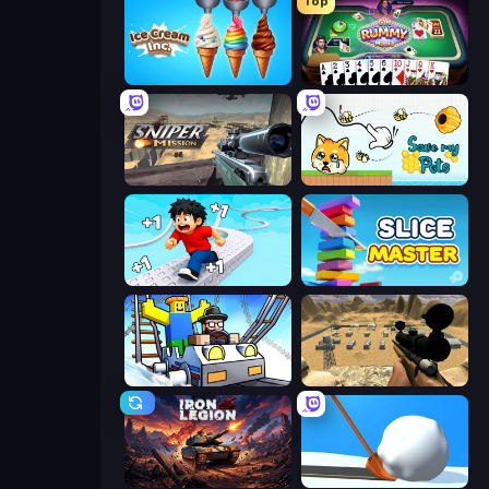
Top
Ice Cream Inc.
Gin Rummy Mania
Sniper Mission
Save My Pets
Speed per Click: Obby
Slice Master
Obby: Ride Carts
Ghost Sniper
Iron Legion
Shovel 3D