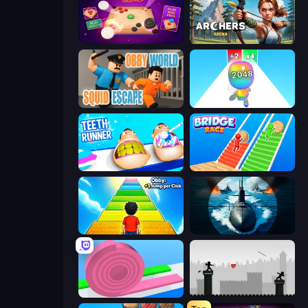
Disk Strike: Carrom Challenge
Archers Arena
Obby World: Squid Escape
Man Runner 2048
Teeth Runner
Bridge Race
Obby: +1 Jump per Click
Ships Battlefield 3D
Layers Roll
Javelin Fighting