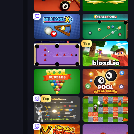
Royal Pool
Billiards
BilliardX
9 Ball Pool
Top
Blast Billiards 4
Bloxd.io
Pool Bubbles
Pool Merge Mania
Top
Ragdoll Archers
Bomber Friends