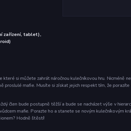
í zařízení, tablet),
roid)
, ve které si můžete zahrát náročnou kulečníkovou hru. Nicméně n
 proslulé mafie. Musíte si získat jejich respekt tím, že porazíte
aždý člen bude postupně těžší a bude se nacházet výše v hierarc
 s vůdcem mafie. Porazte ho a stanete se novým kulečníkovým kr
mpionem? Hodně štěstí!