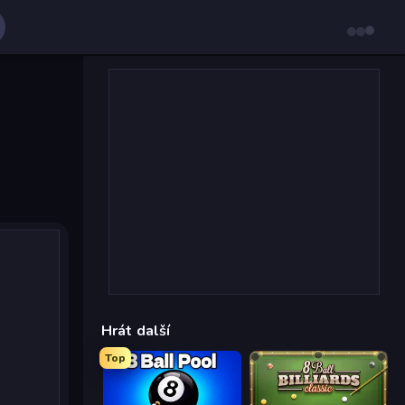
Hrát další
Top