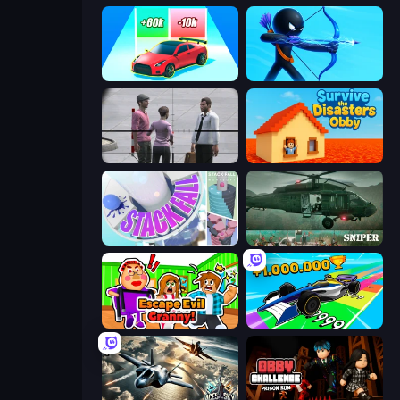
Upgrade the Supercar 3D
Archers Random
Sniper Assassin - Government Agent
Survive the Disasters: Obby
Stack Fall
SNIPER
Escape Evil Granny!
Obby Car Challenge: Drive