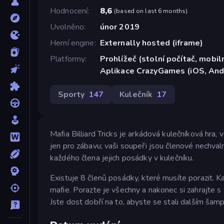
Hodnocení
8,6
(
based on last 6 months
)
Uvolněno
únor 2019
Herní engine
Externally hosted (iframe)
Platformy
Prohlížeč (stolní počítač, mobiln
Aplikace CrazyGames (iOS, And
Sporty
147
Kulečník
17
Mafia Billiard Tricks je arkádová kulečníková hra
jen pro zábavu; vaši soupeři jsou členové nechvalně
každého člena jejich posádky v kulečníku.
Existuje 8 členů posádky, které musíte porazit. K
mafie. Porazte je všechny a nakonec si zahrajte
Jste dost dobří na to, abyste se stali dalším ša