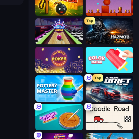
Slingshot Fortress
Bounce Return
Top
Super Bowling Mania
Hazmob FPS: Online Shooter
Las Vegas Poker
Color Match
Top
Pottery Master
Xtreme DRIFT Racing
Dalgona Candy Honeycomb Cookie
Doodle Road