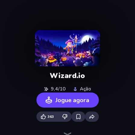
Wizard.io
9,4/10
Ação
Jogue agora
363