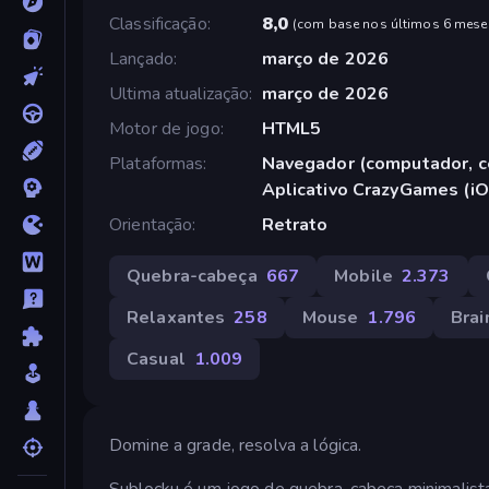
Classificação
8,0
(
com base nos últimos 6 mese
Lançado
março de 2026
Ultima atualização
março de 2026
Motor de jogo
HTML5
Plataformas
Navegador (computador, ce
Aplicativo CrazyGames (iO
Orientação
Retrato
Quebra-cabeça
667
Mobile
2.373
Relaxantes
258
Mouse
1.796
Brai
Casual
1.009
Domine a grade, resolva a lógica.
Sublocku é um jogo de quebra-cabeça minimalista