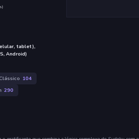
s
)
lular, tablet),
S, Android)
Clássico
104
n
290
 e gratificante que combina a lógica complexa do Sudoku com a