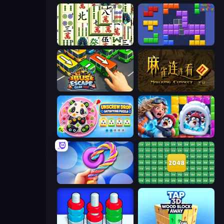
Mahjong Shanghai
Blocks and that’s it
Bus Escape: Clear Jam
Mahjong Connect 2 (Legacy)
Unscrew Drop: Satisfying Puzzle
Captain Blast
Twisted Tangle
2048 Merge Blocks