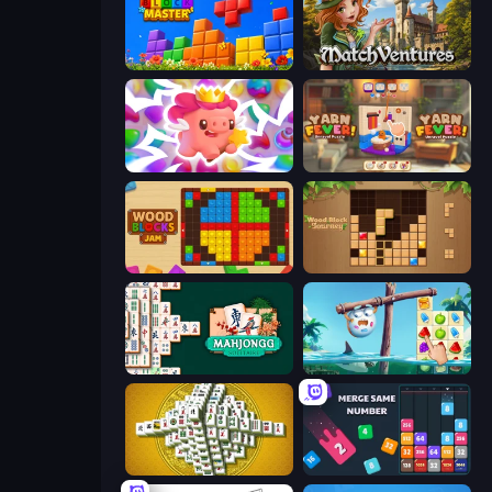
Puzzle Block Master
MatchVentures
Match Arena
Yarn Fever! Unravel Puzzle
Wood Blocks Jam
Wood Block Journey
Mahjongg Solitaire
Sugar Heroes
Mahjong Tower
Drop & Merge the Numbers