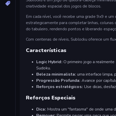
criatividade espacial dos jogos de blocos.
Em cada nível, você recebe uma grade 9x9 e um c
estrategicamente para completar linhas, coluna
do tabuleiro, rendendo pontos e liberando espaç
Com centenas de níveis, Sublocku oferece um flu
Características
Logic Hybrid:
O primeiro jogo a realmente
Sudoku.
Beleza minimalista:
uma interface limpa, 
Progressão Profunda:
Avance por capítulo
Reforços estratégicos:
Use dicas, desfaze
Reforços Especiais
Dica:
Mostra um "fantasma" de onde uma de 
Remover:
Permite pegar uma peça que você