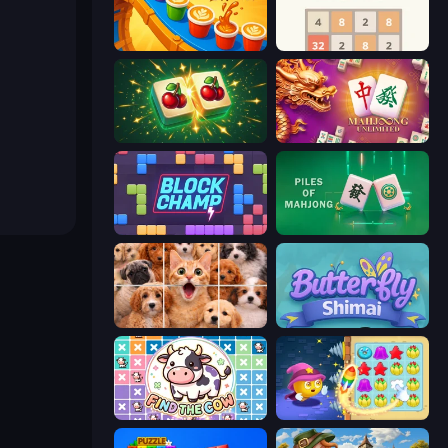
Coffee Color Blocks
2048
Mahjong Puzzle: Tile Match
Mahjong Unlimited
Block Champ
Piles of Mahjong
Jigpic Solitaire
Butterfly Shimai
Find The Cow
Candy Riddles