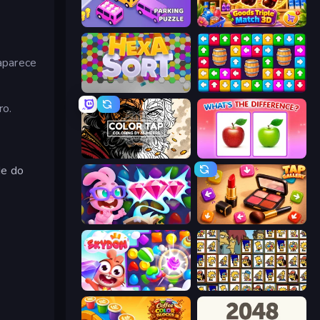
Car OUT! Jam Parking Puzzle
Goods Triple Match 3D
aparece
Hexa Sort
Tap Away Story
ro.
Color Tap: Coloring by Numbers
What's The Difference?
de do
Skydom: Reforged
Tap Gallery
Skydom
Tiles of the Simpsons