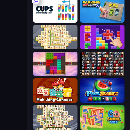
Cups - Water Sort Puzzle
Parking Jam
Mahjong Online
BlockBuster Puzzle
Color Cube Puzzle
War Mahjong
Mahjong Connect (Legacy)
Pixel Blast
Mahjong Titans
Snake Out: Maze Escape