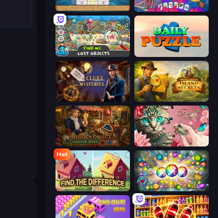
Sudoku Online
Hidden Objects
Find Me: Lost Objects
Daily Puzzle
Hidden Object: Clues and Mysteries
Hidden Objects: Island Secrets
Hidden Object: Street Of Secrets
Favorite Puzzles
Hot
Find The Difference
Forgotten Treasure 2