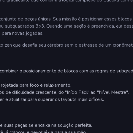
onjunto de peças únicas. Sua missão é posicionar esses blocos
s ou subquadrados 3x3. Quando uma seção é preenchida, ela des
o para novas jogadas.
xo zen que desafia seu cérebro sem o estresse de um cronômet
 combinar o posicionamento de blocos com as regras de subgra
projetada para foco e relaxamento.
s de dificuldade crescente, do "Início Fácil" ao "Nível Mestre".
r e atualizar para superar os layouts mais difíceis.
suas peças se encaixa na solução perfeita.
 já colocou e devolvê-la para a sua mão.