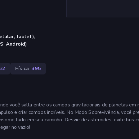
lular, tablet),
S, Android)
62
Física
395
 onde você salta entre os campos gravitacionais de planetas em 
ulso e criar combos incríveis. No Modo Sobrevivência, você pr
onsome tudo em seu caminho. Desvie de asteroides, evite burac
egar no vazio!