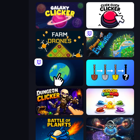
Galaxy Clicker
Click Click Clicker
Farm Drones
Planet Evolution: Idle Clicker
Planet Clicker 2
Merge Tools - Merge and Dig
Dungeon Clicker
Color Cannon Idle