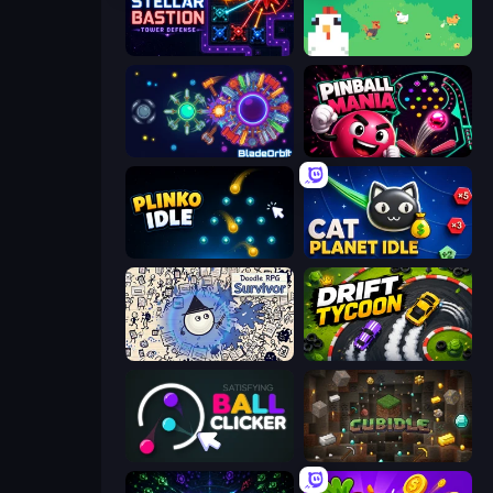
Stellar Bastion
The MachinEGG
BladeOrbit.io
Pinball Mania
Plinko Idle
Cat Planet Idle
Doodle RPG Survivor
Drift Tycoon
Satisfying Ball Clicker
Cubidle