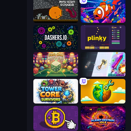
Mystery Digger
Fish Catch Idle
Dashers.io
Plinky
Just One More Roll
BladeBlast.io
Tower Core Survivors
Land Explorers: Merge & Build
Money Maker
Planet Destroy Idle