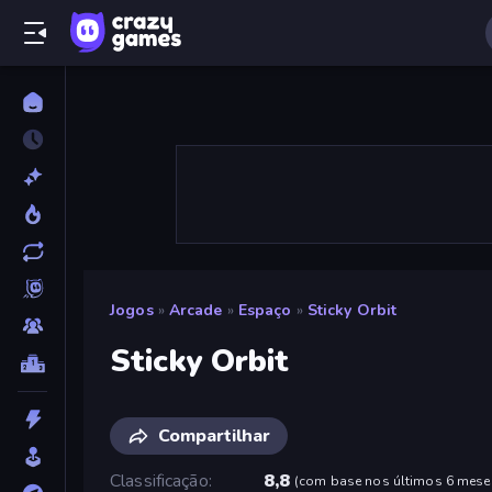
Jogos
»
Arcade
»
Espaço
»
Sticky Orbit
Sticky Orbit
Compartilhar
Classificação
8,8
(
com base nos últimos 6 mese