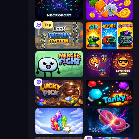
Necrofort
Farm Ring Idle
Top
Leek Factory Tycoon
Pumpkin Defense: Merge Cannon
Merge & Fight
Dominate All Shapes
Lucky Pick
Tanky.io
Crystalia Idle Clicker
Universe Maker