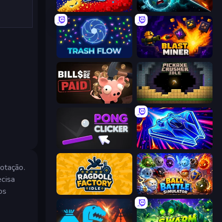
Liquid Swarm
PlanetCrush 2
Trash Flow
Blast Miner
Bills Must Be Paid
Pickaxe Crusher Idle
Pong Clicker
Stellar Swarm
rotação.
ecisa
os
Ragdoll Factory Idle
Ball Battle Simulator