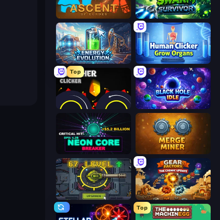
Ascent of Echoes
Swarm Survivor
Energy Evolution
Human Clicker: Grow Organs
Top
Crusher Clicker
Black Hole Idle
Neon Core Breaker
Merge Miner
Tank Evolution
Gear Factory
Top