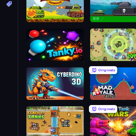
Clash of Armor
Tanks 2D: Tank Wars
Tanky.io
Jackal Zombie Survival
Originals
CyberDino 3D
Mad Royale Tactics
Originals