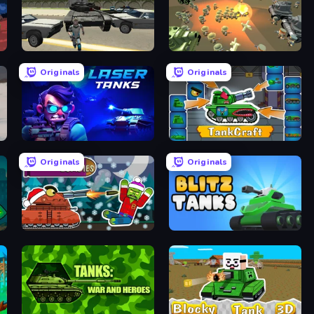
Gangster Vegas Grand City
WW1 Battle Simulator
Originals
Originals
Laser Tanks
TankCraft
Originals
Originals
Tanks vs Zombies: Tank Battle
Blitz Tanks