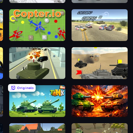
1941 Frozen Front
Derby Crash 5
Copter.io
Derby Crash 3
Secret Agent James
Tanks Battlefield: Desert
Originals
Tank Wars
War Machine Clash