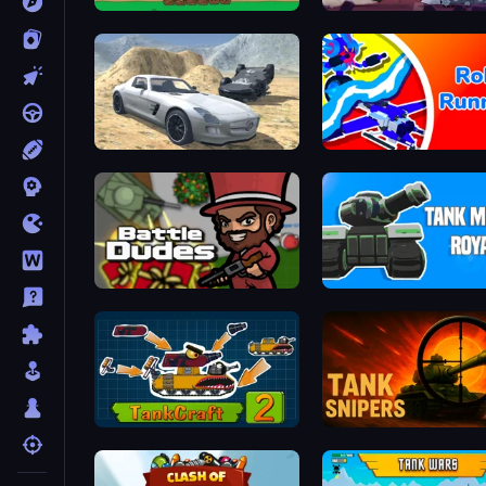
Age of Tanks Warriors: TD War
Derby Crash 2
Robo Runner
BattleDudes.io
Tank Merge Royal
TankCraft 2
Tank Snipers