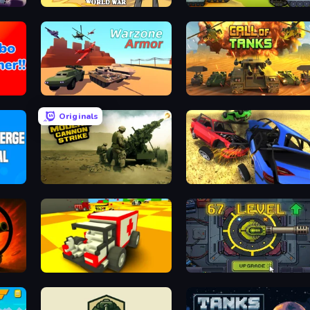
Tanks Arena io: Craft & Combat
Stickman World War
Merge Master Tanks: Tank Wars
Warzone Armor
Call of Tanks
Originals
Modern Cannon Strike
Car Crash Simulator Royale
Blocky Demolition Derby
Tank Evolution