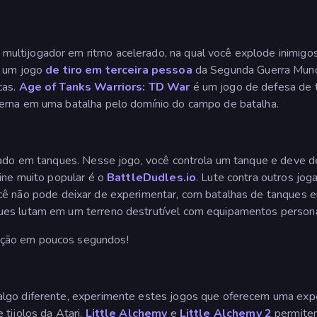
multijogador em ritmo acelerado, na qual você explode inimigo
 um jogo
de tiro em terceira pessoa
da Segunda Guerra Mundi
cas.
Age of Tanks Warriors: TD War
é um jogo de defesa de t
derna em uma batalha pelo domínio do campo de batalha.
eado em tanques. Nesse jogo, você controla um tanque e deve de
line muito popular é o
BattleDudles.io
. Lute contra outros jo
ê não pode deixar de experimentar, com batalhas de tanques em
ues lutam em um terreno destrutível com equipamentos persona
ição em poucos segundos!
algo diferente, experimente estes jogos que oferecem uma exp
tijolos da Atari.
Little Alchemy
e
Little Alchemy 2
permitem