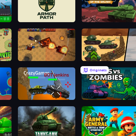
Armor Path
Tanks of the Galaxy
Tanko.io
Tank Battle: War Commander
Originals
Plated Glory
Guns vs Zombies