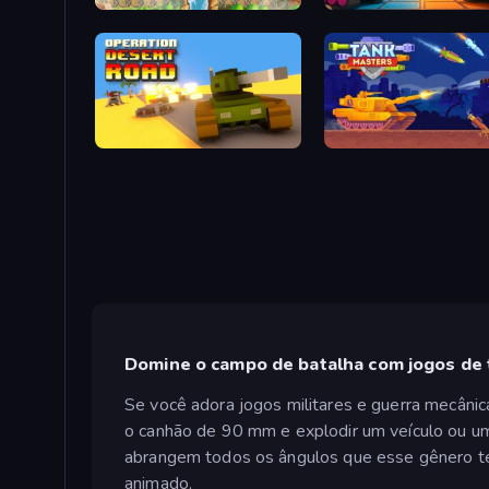
Clash of Tanks
Tanks Merge
Operation Desert Road
Tank Masters - Idle Tank
Domine o campo de batalha com jogos de 
Se você adora jogos militares e guerra mecânica
o canhão de 90 mm e explodir um veículo ou um
abrangem todos os ângulos que esse gênero te
animado.