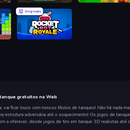
Tankgank
Army General: Battle & Tank Strat
Originals
s
Rocket Bot Royale
tanque gratuitos na Web
, vai ficar louco com nossos títulos de tanques! Não há nada ma
a estrutura adversária até o esquecimento! Os jogos de tanque 
m a oferecer, desde jogos de tiro em tanque 3D realistas até 