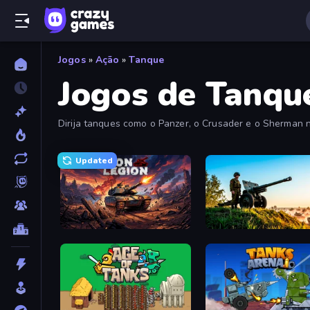
Jogos
»
Ação
»
Tanque
Jogos de Tanqu
Dirija tanques como o Panzer, o Crusader e o Sherman n
Updated
Iron Legion
Artillery Vs Tanks