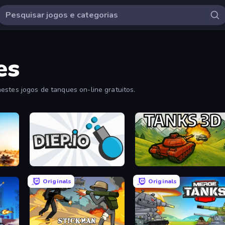
es
estes jogos de tanques on-line gratuitos.
Diep.io
Tanks 3D
Originals
Originals