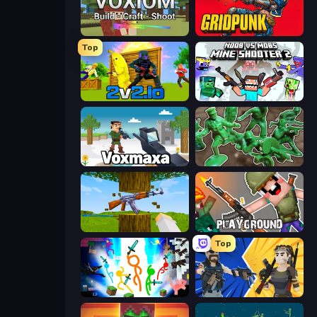
Voxiom.io
Gridpunk - 3v3 Battle Royale
Top
2v2.io
Mine Shooter 2: Noob vs Mobs
Voxmaxa
Soldiers - Capture and Control!
Mine Shooter 3D
Playground
Top
Stickman Epic
BuildNow GG