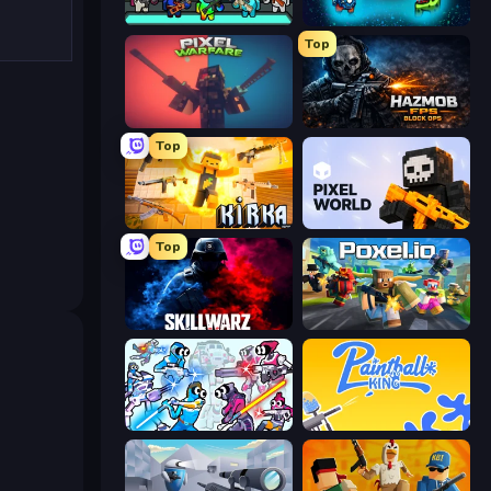
Imposter Battle Royale
Zombie Space Episode 2
Top
Pixel Warfare
Hazmob FPS: Online Shooter
Top
Kirka.io
Pixel World
Top
SkillWarz
Poxel.io
Space Wars Battleground
Paintball King