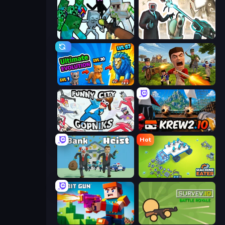
Mine Shooter: Save Your World
Skibidi Toilets: Infection
Ultimate Evolution
Redcoats.io
Funny City: Gopniks
Krew.io
Hot
Bank Heist
Machine Eater
Bit Gun.io
Survev.io