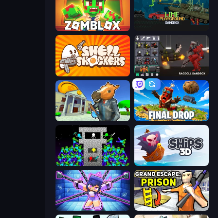
Zomblox
Lime Playground Sandbox
Shell Shockers
Last Play: Ragdoll Sandbox
Bank Robbery 3
Final Drop
Stick Epic Fighter
Ships 3D
Mini Mine
Grand Escape: Prison