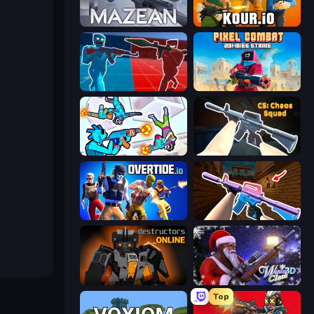
Mazean
Kour.io
Battle of the Soldiers: Red vs Blue
Pixel Combat: Zombies Strike
Gravity Arena Shooter
CS: Chaos Squad
Overtide.io
KS Z
Destructors Online
Winter Clash 3D
Top