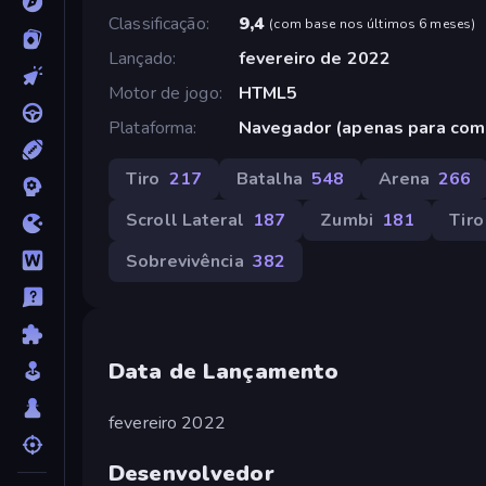
Classificação
9,4
(
com base nos últimos 6 meses
)
Lançado
fevereiro de 2022
Motor de jogo
HTML5
Plataforma
Navegador (apenas para com
Tiro
217
Batalha
548
Arena
266
Scroll Lateral
187
Zumbi
181
Tiro
Sobrevivência
382
Data de Lançamento
fevereiro 2022
Desenvolvedor