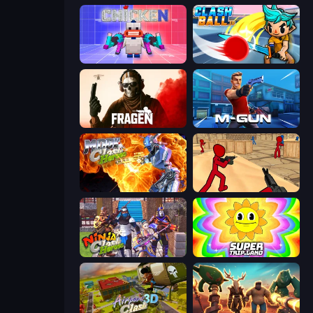
Chicken CS
ClashBall.io
Fragen
Muscle Gun.IO
Moon Clash Heroes
Stickman Counter Terror Strike
Ninja Clash Heroes
SuperTrip.Land