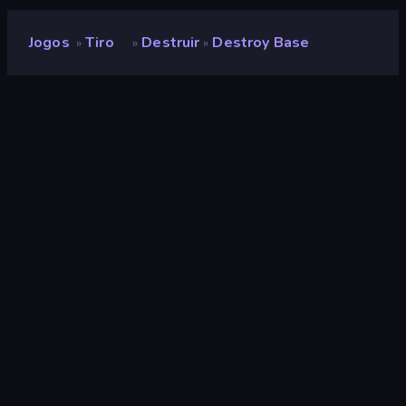
Jogos
Tiro
Destruir
Destroy Base
»
»
»
Destroy Base
Desenvolvedor
Antar Games
Classificação
9,1
(
com base nos últimos 6 meses
)
Lançado
abril de 2023
Ultima atualização
maio de 2023
Motor de jogo
Unity 2021
Plataformas
Navegador (computador,
celular, tablet), Aplicativo
CrazyGames (Android)
Orientação
Panorama