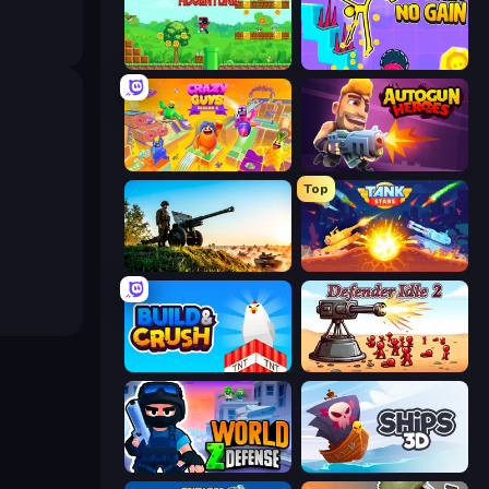
Super Robo - Adventure
No Pain No Gain - Ragdoll Sandbox
Crazy Guys
Autogun Heroes
Top
Artillery Vs Tanks
Tank Stars
Build and Crush
Defender Idle 2
World Z Defense - Zombie Defense
Ships 3D