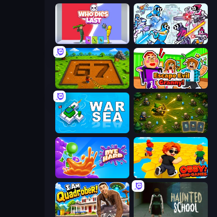
Who Dies Last?
Space Wars Battleground
Obby: Dig Brainrots
Escape Evil Granny!
War Sea
Tiny Ranger
Dye Hard
Obby: Mini-Games