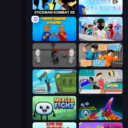
Stickman Kombat 2D
Bloons Tower Defense 3
Puppet Fighter 2 Player
Mr. Dude: Online Multiverse Challenge
Madness Project Nexus
Obby World: Squid Escape
Getaway Shootout
House of Hazards
Merge & Fight
Surf GO Parkour