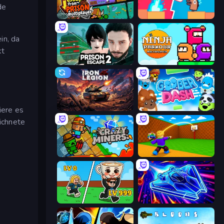
de
Escape From Prison Multiplayer
Boom Slingers ReBoom
in, da
kt
Prison Escape 2
Ninja Parkour Multiplayer
ere es
Iron Legion
Goober Dash
ichnete
Crazy Miners
Throw a Lucky Block
Brainrot Arena Online
Stellar Swarm