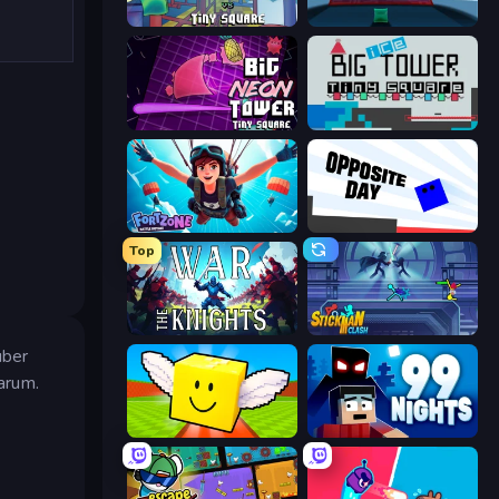
Big FLAPPY Tower Tiny Square
Big Tower Tiny Square 2
Big NEON Tower Tiny Square
Big ICE Tower Tiny Square
Fortzone Battle Royale
Opposite Day
Top
War the Knights
Stickman Clash
über
arum.
Lucky Brainrot Blocks Online
99 Nights (Bloxd.io)