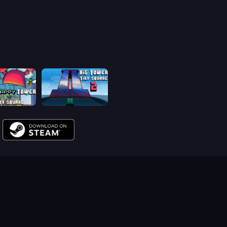
Big FLAPPY Tower Tiny Square
Big Tower Tiny Square 2