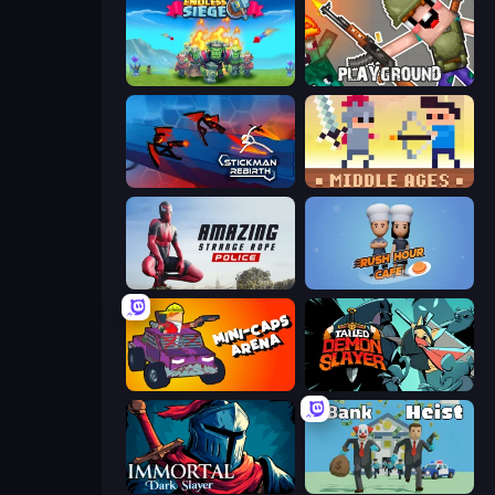
Endless Siege
Playground
Stickman Rebirth
Castle Wars: Middle Ages
Amazing Strange Rope Police
Rush Hour Cafe
Mini-Caps: Arena
Tailed Demon Slayer
Immortal: Dark Slayer
Bank Heist