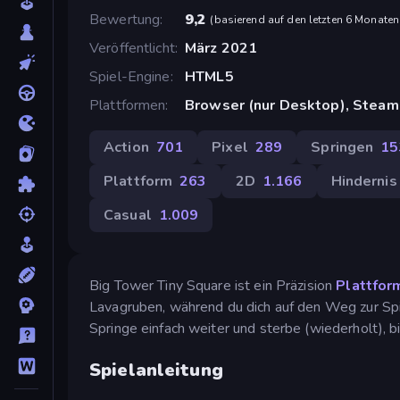
Bewertung
9,2
(
basierend auf den letzten 6 Monaten
Veröffentlicht
März 2021
Spiel-Engine
HTML5
Plattformen
Browser (nur Desktop), Steam
Action
701
Pixel
289
Springen
15
Plattform
263
2D
1.166
Hindernis
Casual
1.009
Big Tower Tiny Square ist ein Präzision
Plattfor
Lavagruben, während du dich auf den Weg zur Spi
Springe einfach weiter und sterbe (wiederholt), bi
Spielanleitung