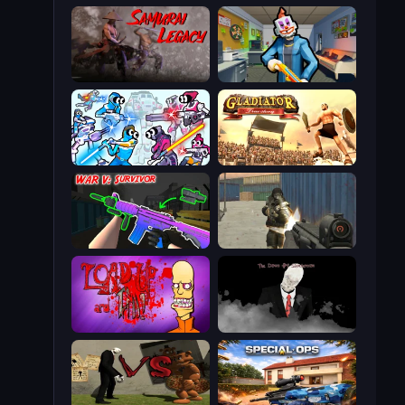
Samurai Legacy
Save the Hostages
Space Wars Battleground
Gladiator: True Story
War V: Survivor
Masked Forces
Load Up and Kill
The Dawn of Slenderman