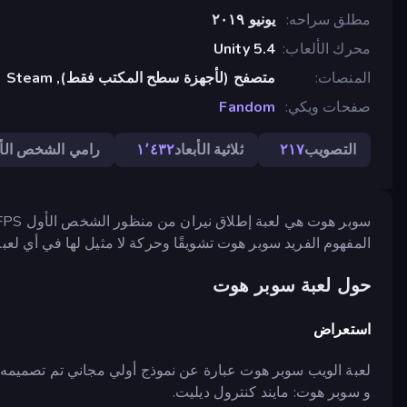
مطلق سراحه
يونيو ٢٠١٩
محرك الألعاب
Unity 5.4
المنصات
متصفح (لأجهزة سطح المكتب فقط), Steam
صفحات ويكي
Fandom
التصويب
٢١٧
ثلاثية الأبعاد
١٬٤٣٢
رامي الشخص الأ
المفهوم الفريد سوبر هوت تشويقًا وحركة لا مثيل لها في أي لعب
حول لعبة سوبر هوت
استعراض
لعبة الويب سوبر هوت عبارة عن نموذج أولي مجاني تم تصميمه 
و سوبر هوت: مايند كنترول ديليت.