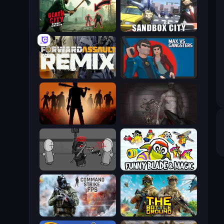
Death City Zombie Invasion
Sandbox City
Forward Assault Remix
Max vs Gangsters
Deads on the Road
Portal Of Doom: Undead Rising
Madness Project Nexus
Funny Blade & Magic
Command Strike FPS
The Battleground