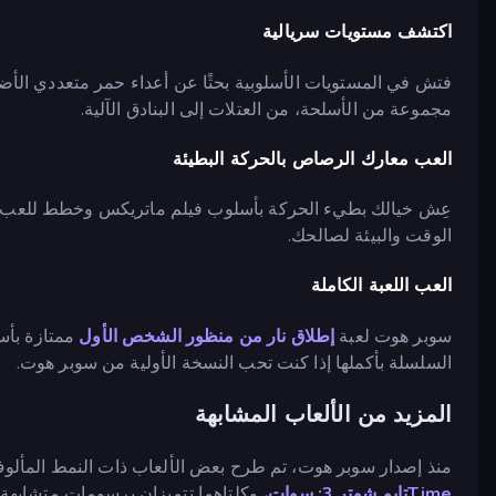
اكتشف مستويات سريالية
فتش في المستويات الأسلوبية بحثًا عن أعداء حمر متعددي الأض
مجموعة من الأسلحة، من العتلات إلى البنادق الآلية.
العب معارك الرصاص بالحركة البطيئة
عِش خيالك بطيء الحركة بأسلوب فيلم ماتريكس وخطط للعب بال
الوقت والبيئة لصالحك.
العب اللعبة الكاملة
سوبر هوت لعبة
إطلاق نار من منظور الشخص الأول
ممتازة بأسل
السلسلة بأكملها إذا كنت تحب النسخة الأولية من سوبر هوت.
المزيد من الألعاب المشابهة
منذ إصدار سوبر هوت، تم طرح بعض الألعاب ذات النمط المألو
Timeتايم شوتر 3: سوات
، وكلتاهما تتميزان برسومات متشابهة 