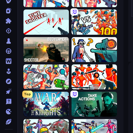
Time Shooter 3: SWAT
Time Shooter 2
Time Shooter
Horde Killer: You vs 100
BodyCamera Shooter
Sniper Shot: Bullet Time
Funny Shooter 2
Funny Shooter - Destroy All
Top
War the Knights
Take Actions