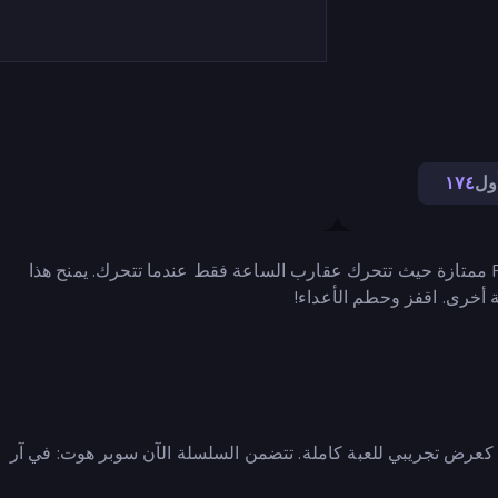
ول
١٧٤
سوبر هوت هي لعبة إطلاق نيران من منظور الشخص الأول FPS ممتازة حيث تتحرك عقارب الساعة فقط عندما تتحرك. يمنح هذا
ة أخرى. اقفز وحطم الأعداء!
كعرض تجريبي للعبة كاملة. تتضمن السلسلة الآن سوبر هوت: في آر