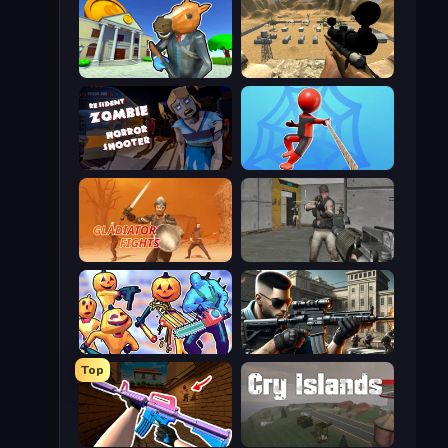
Bank Robbery 3
Ghost Sniper
Resident Zombies: Horror Shooter
Web Master
Gladiator Fights
Warfare Area
Halloween Chainsaw Massacre
Sure Shot
Top
KS Z
Cry Islands