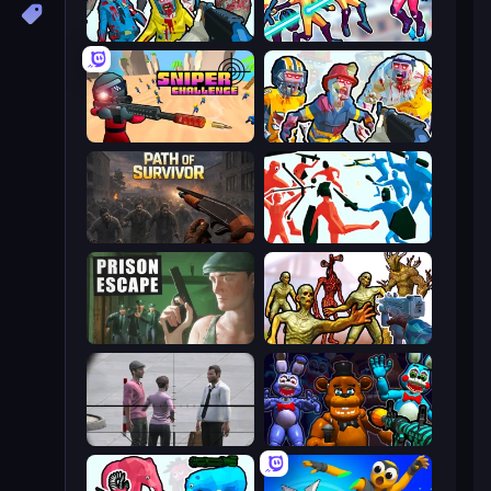
Zombies Shooter
Hero 3: Flying Robot
Sniper Challenge
Zombies Shooter: Part 2
Path of Survivor
Funny Battle Simulator
Prison Escape
Monster Shooter Apocalypse
Sniper Assassin - Government Agent
FNaF Shooter