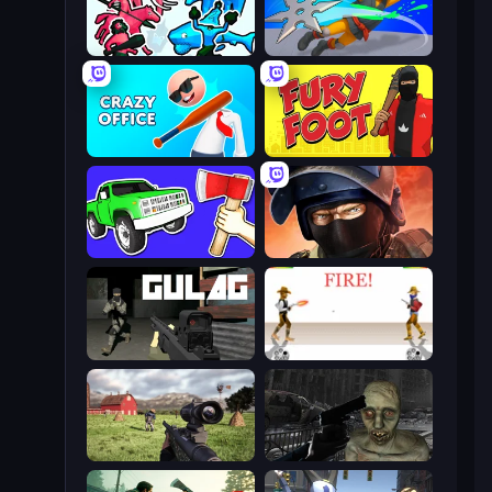
Funny Battle Simulator 2
Ninja Swipe Strike
Crazy Office: Slap and Smash!
Fury Foot
Smash the Car to Pieces!
Bullet Force
Gulag
Gunblood
Dead Zed
C-Virus Game: Outbreak