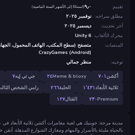
تقييم
٩٫٠
(
استنادًا إلى الأشهر الستة الماضية
)
مطلق سراحه
نوفمبر ٢٠٢٥
آخر تحديث
ديسمبر ٢٠٢٥
محرك الألعاب
Unity 6
المنصات
متصفح (سطح المكتب، الهاتف المحمول، الجهاز
CrazyGames (Android)
توجيه
منظر جمالي
أكشن
٧٠١
Meme & bloxy
٢٤
جي تي إيه
٧
e
ثلاثية الأبعاد
١٬٤٣١
الحلبة
٢٦٦
رامي الشخص الثال
Premium
٢٣٠
القتال
١٢٧
مدينة مرحة: جوبنيك هي لعبة مغامرات أكشن ثلاثية الأبعاد في ع
بالحياة مليئة بالأسرار والمهام ومعارك الشوارع المذهلة. أتقن