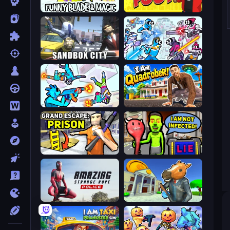
Funny Blade & Magic
Fury Foot
Sandbox City
Space Wars Battleground
Gravity Arena Shooter
I Am Quadrober!
Grand Escape: Prison
I Am Not Infected!
Amazing Strange Rope Police
Bank Robbery 3