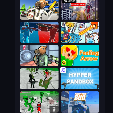
Bank Robbery: Escape
Super Strong Hero
Battle of the Soldiers: Red vs Blue
Toilets Worms Shooter
Bank Robbery
Feeling Arrow
Stickman Zombie 3D
Hypper Sandbox
Stickman Zombie: Motorcycle
Rooftop Run