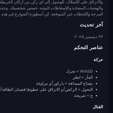
والانزلاق على الأسلاك، للوصول إلى أي ركن من أركان الخريط
والهجمات المضادة والإسقاطات البيئية. خصص شخصيتك، وحدد م
المرحة واللحظات غير المتوقعة. كن أسطورة الشوارع في هذه ال
آخر تحديث
٢٣ ديسمبر ٢٠٢٥
عناصر التحكم
حركة
WASD = تحرك
الفأر = انظر
مفتاح المسافة = باركور
أو
مراوغة
التحول = الركض
أو
الانزلاق على خطوط/قضبان الطاقة
أ
ج = شريحة
القتال