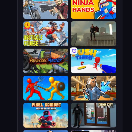
Shoot and Drive
Ninja Hands
Obstacle Course Ragdoll
The Superman - Theme is Aliens
Parkour Master
Push Them!
Epic Sword Battle! Fight in Arena
Bank Robbery 2
Pixel Combat: Zombies Strike
Crime City Robbery Thief Games