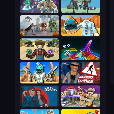
Cyberpunk: Resistance
Bank Heist
Flying Bat Robot Car Transform Game
Serious Head 2
Guns and Magic
Surf GO Parkour
Serious Head
City of Psychos
Max vs Gangsters
Casino Robbery