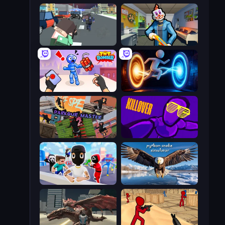
Pixel Stories 2: Night of Payoff
Save the Hostages
TNT Bomber
Portal Escape
Parkour Master 2
KILLOVER
Mr. Dude: Online Multiverse Challenge
Python Snake Simulator