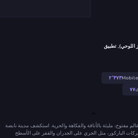
 اللوحي), تطبيق
٢٬٣٧٣
Mobil
ث
٧٧
الم مفتوح، مليئة بالأناقة والفكاهة والحرية. استكشف مدينة نابضة
 حركات الباركور، مثل الجري على الجدران والقفز على الأسطح