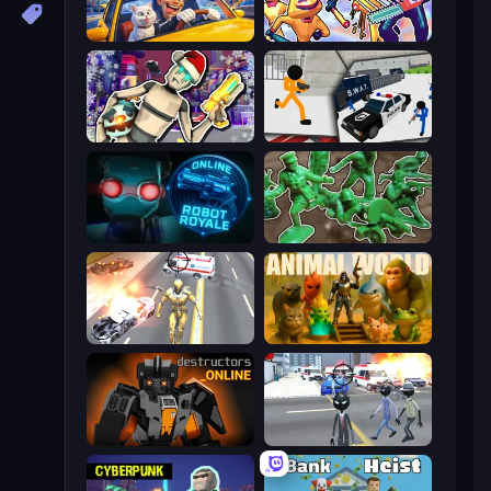
I Am Taxi Prankster Sim
Halloween Chainsaw Massacre
Cyberpunk: Corporation
Stickman Prison: Counter Assault
Online Robot Royale
Soldiers - Capture and Control!
Super Crime Steel War Hero
Animal World
Destructors Online
Amazing Crime Strange Stickman