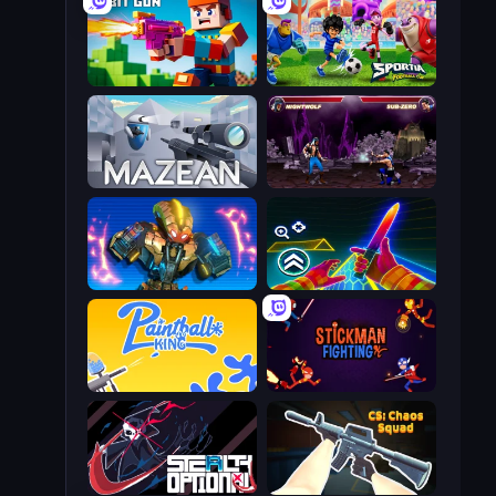
Bit Gun.io
Sportia Football Cup
Mazean
Mortal Kombat Karnage
Ultimate Robo Duel 3D
Surf GO Parkour
Paintball King
Stickman Fighting: Super War
Stealth Optional
CS: Chaos Squad