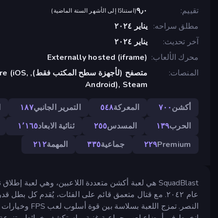
تقييم
٩٫٠
(
استنادًا إلى الأشهر الستة الماضية
)
مطلق سراحه
يناير ٢٠٢٤
آخر تحديث
يناير ٢٠٢٤
محرك الألعاب
Externally hosted (iframe)
المنصات
متصفح (لأجهزة سطح المك
Android), Steam
أكشن
٧٠٠
المعركة
٥٤٨
التمرير الجانبي
١٨٧
ا
الحرب
١٣٩
المسدس
٢٥٥
ثنائية الابعاد
١٬١٦٥
Premium
٢٢٩
جماعية
٣٣٥
المهمة
٢١٢
SquadBlast هي لعبة أكشن متعددة اللاعبين، وهي لعبة إط
عام ٢٠٤٢. مع قتال متعمق قائم على الفئات، يُقدم كل بطل
النصر. تمزج اللع
انخرط في أوضاع لعب جماعية غنية، واستكشف خرائط متنوعة، 