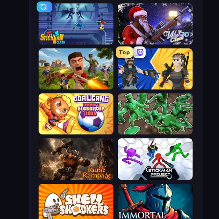
Stickman Clash
Winter Clash 3D
Top
Redcoats.io
BuildNow GG
Goal Gang
Soldiers - Capture and Control!
Runic Rampage
Stickman Project