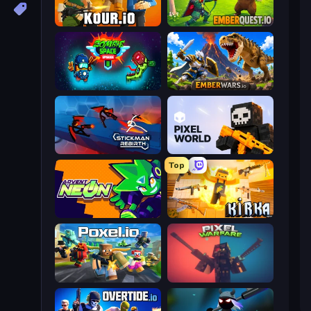
Kour.io
EmberQuest.io
Zombie Space Episode 2
EmberWars.io
Stickman Rebirth
Pixel World
Top
Advent NEON
Kirka.io
Poxel.io
Pixel Warfare