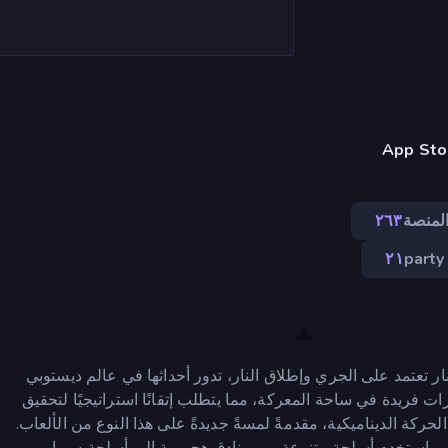
تب فقط), App Store (iOS,
لمنصة
٢٦٣
٢١
party
لاق نار تعتمد على الجري وإطلاق النار، تدور أحداثها في عالم ديستوبي
 قدرات فريدة في ساحة المعركة، مما يتطلب إتقانًا استراتيجيًا لتحقيق
بة بسلاسة بين قوة أسلوب لعب FPS وخيارات الحركة الديناميكية، مقدمةً لمسةً جديدةً على هذا النوع من الألعاب.
واستخدم أسلحة متنوعة، من بنادق هجومية إلى أسلحة سوبا