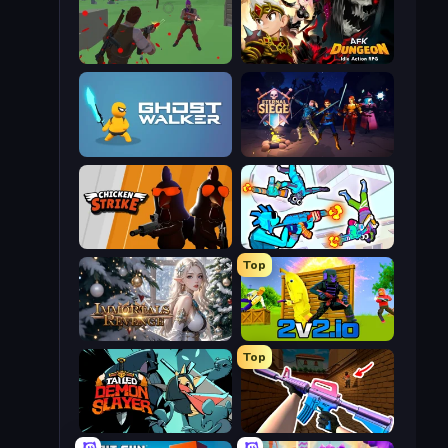
Battle Royale Survival
AFK Dungeon: Idle Action RPG
Ghost Walker
Eternal Siege
Chicken Strike
Gravity Arena Shooter
Top
Immortals Revenge
2v2.io
Top
Tailed Demon Slayer
KS Z