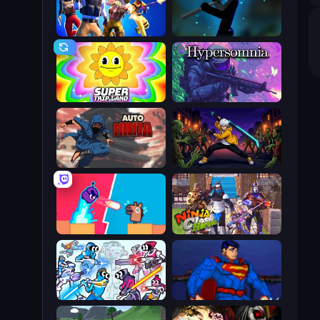
Overtide.io
Stickman Weapon Master
SuperTrip.Land
Hypersomnia
Auto Ninja
Sword Master: Shadow Hunter
Boom Slingers ReBoom
Ninja Clash Heroes
Space Wars Battleground
Injustice Gods Among Us