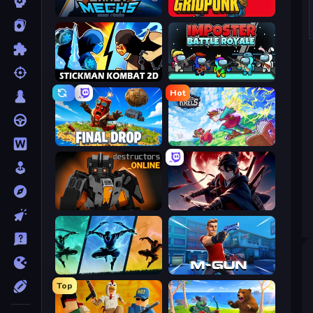
Crazy Mechs
Gridpunk - 3v3 Battle Royale
Stickman Kombat 2D
Imposter Battle Royale
Hot
Final Drop
Kingdom of Pixels
Destructors Online
Samurai's Shadow
Shadow Ninja Revenge
Muscle Gun.IO
Top