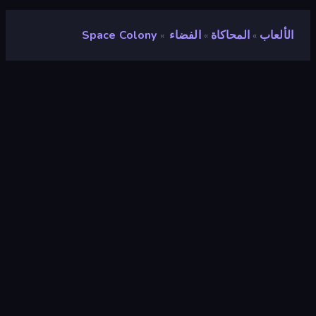
الألعاب
المحاكاة
الفضاء
Space Colony
»
»
»
Space Colony
مطور
NoBrain Studio
تقييم
٩٫٣
(
استنادًا إلى الأشهر الستة الماضية
)
مطلق سراحه
أبريل ٢٠٢٣
محرك الألعاب
Unity 2021
المنصات
متصفح (سطح المكتب، الهاتف المحمول،
الجهاز اللوحي), تطبيق CrazyGames
(Android), App Store (Android)
توجيه
منظر جمالي
المحاكاة
٣٠٦
Mobile
٢٬٣٤٨