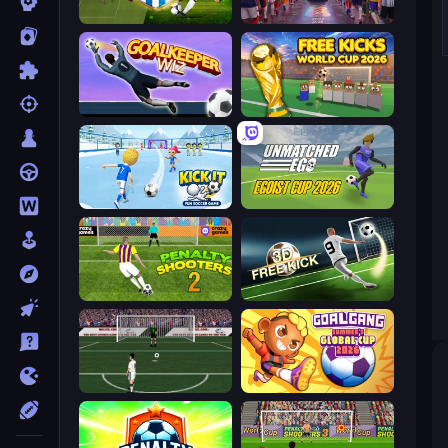
Playing Soccer
CG FC 26
Goalkeeper Wiz
Free Kicks World Cup 2026
Kick It – Fun Soccer Game
Unmatched Ego
Penalty Shooters 2
Free Kick Classic (3D Free Kick)
Bicycle Kick Champ
Goal Gang