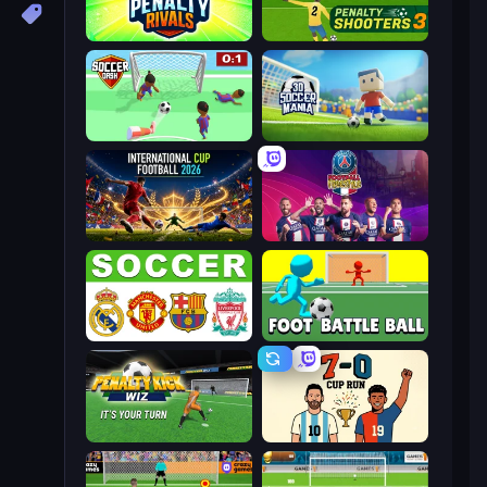
Penalty Rivals
Penalty Shooters 3
Soccer Dash
3D Soccer Mania
International Cup Football 2026
PSG Soccer Freestyle
European Football Quiz
Foot Battle Ball
Penalty Kick Wiz
7a0 - World Cup Simulator