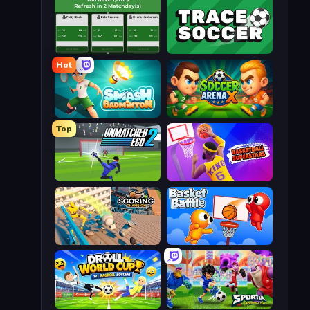
Idle Soccer Manager
Tracesoccer
Hot
Smash Badminton
Soccer Arena X
Top
Unmatched Ego 2
Basketball Superstars
Scoring Champion
Basket Battle
Droll World Cup
Sportia Football Cup