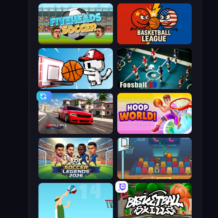
Fiveheads Soccer
Basketball League
Basket Cats
Foosball 3D
Real Car Driving
Hoop World 3D
Soccer Legends 2026
Basket Champs