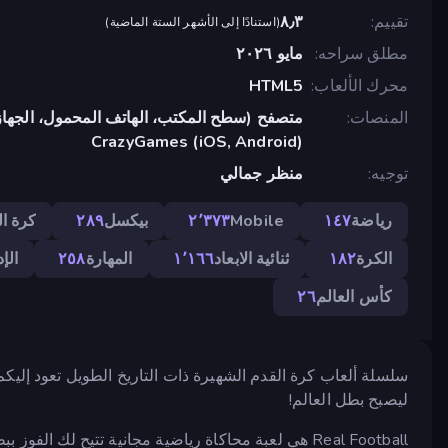
تقييم
٨٫٣
(
استنادًا إلى الأشهر الستة الماضية
)
مطلق سراحه
مايو ٢٠٢٦
محرك الألعاب
HTML5
المنصات
متصفح (سطح المكتب، الهاتف المحمول، الجهاز
CrazyGames (iOS, Android)
توجيه
منظر جمالي
رياضة
١٤٧
Mobile
٢٬٣٧٣
بيكسل
٢٨٩
كرة ال
الكرة
١٨٢
ثنائية الابعاد
١٬١٦٦
المهارة
٢٥٨
الإد
كأس العالم
٢٦
سلسلة ألعاب كرة القدم الشهيرة ذات التاريخ الطويل تعود إليكم
ليصبح بطل العالم!
Real Football هي لعبة محاكاة رياضية مجانية تتيح لك 