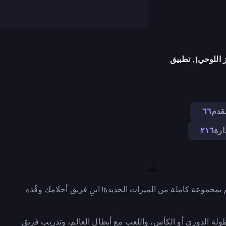
 اللوحي), تطبيق
قدم
٦٦
ارة
٢١٦
 بمجموعة كاملة من الميزات الجديدة! ابنِ فريق أحلامك وقُده
الفوز ببطولة الدوري أو الكأس، واللعب مع أبطال العالم، وتدريب فريق