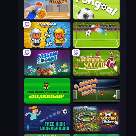
Unmatched Basketball
Pongoal
Pocket Goal: World Cup
Penalty Superstar
Mystic Soccer
International Super Animal Soccer
Bad Soccer Manager
A Small World Cup
Free Kick Underground
Soccer Clicker