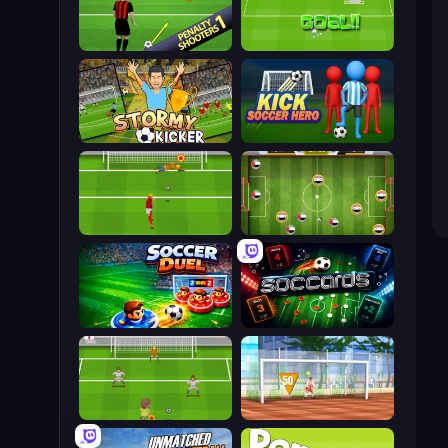
Penalty Shooters
World Cup Penalty
Stormy Kicker
Kick Soccer Hero
Penalty Shootout: Multi League
Soccer Challenge
Soccer Duel
Soccards
Drop Kick: World Cup
Street Freekick 3D