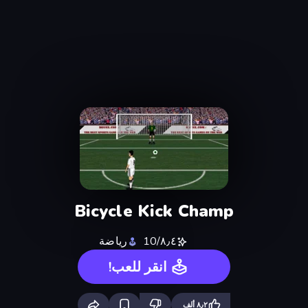
Bicycle Kick Champ
٨٫٤/10
رياضة
انقر للعب!
٨٫٢ ألف