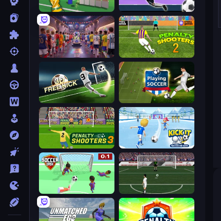
Free Kicks World Cup 2026
Goalkeeper Wiz
CG FC 26
Penalty Shooters 2
Free Kick Classic (3D Free Kick)
Playing Soccer
Penalty Shooters 3
Kick It – Fun Soccer Game
Soccer Dash
Bicycle Kick Champ