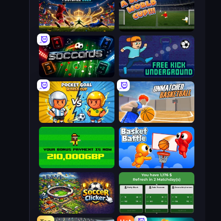
International Cup Football 2026
A Small World Cup
Soccards
Free Kick Underground
Pocket Goal: World Cup
Unmatched Basketball
Bad Soccer Manager
Basket Battle
Soccer Clicker
Idle Soccer Manager