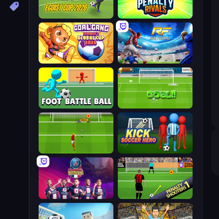
Unmatched Ego
Penalty Rivals
Goal Gang
Real Football
Foot Battle Ball
World Cup Penalty
Penalty Shootout: Multi League
Kick Soccer Hero
PSG Soccer Freestyle
Penalty Shooters