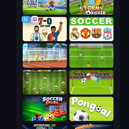
3D Soccer Mania
Stormy Kicker
7a0 - World Cup Simulator
European Football Quiz
Street Freekick 3D
Drop Kick: World Cup
Soccer Challenge
Penalty Superstar
Soccer Duel
Pongoal