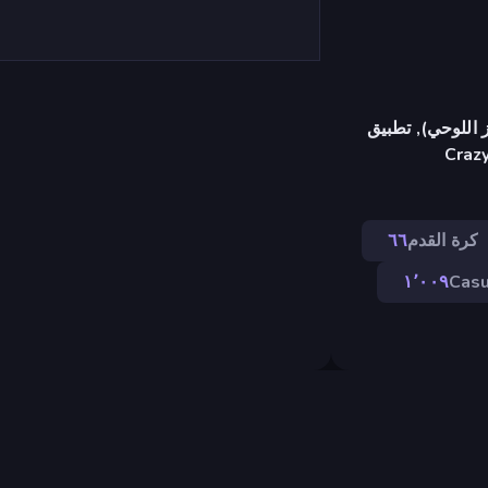
 اللوحي), تطبيق
Craz
كرة القدم
٦٦
١٬٠٠٩
Casu