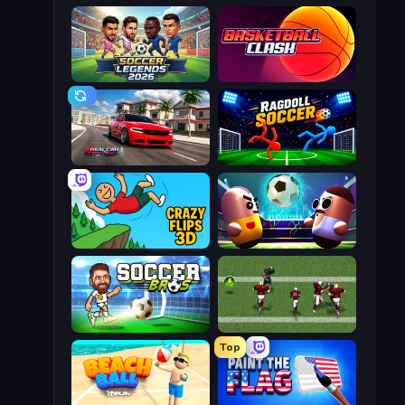
Soccer Legends 2026
Basketball Clash
Real Car Driving
Ragdoll Soccer 2 Players
Crazy Flips 3D
Pill Soccer
Soccer Bros
Return Man 2
Top