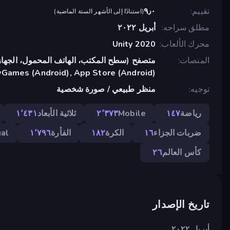
تقييم
٩٫٠
(
استنادًا إلى الأشهر الستة الماضية
)
مطلق سراحه
أبريل ٢٠٢٢
محرك الألعاب
Unity 2020
المنصات
متصفح (سطح المكتب، الهاتف المحمول، الجهاز
yGames (Android), App Store (Android)
توجيه
منظر طبيعي / صورة شخصية
رياضة
١٤٧
Mobile
٢٬٣٧٣
ثلاثية الأبعاد
١٬٤٣١
ضربات الجزاء
١٦
الكرة
١٨٢
الفأرة
١٬٧٩٦
al
كأس العالم
٢٦
تاريخ الإصدار
أبريل ٢٠٢٢