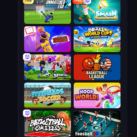
Top
Hot
Unmatched Ego 2
Smash Badminton
Basketball Superstars
Droll World Cup
Sportia Football Cup
Basketball League
Fiveheads Soccer
Hoop World 3D
Basketball Skills
Foosball 3D