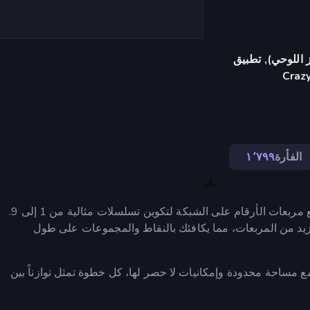
 اللوحي), تطبيق
Craz
الفأرة
١٬٧٩٩
مرحباً بك في لعبة Number Snap. هدفك بسيط ولكنه ممتع: ضع مربعات الأرقام على الشبكة لتكوين تسلسلات مثالية من 1 إلى 9.
يد من المربعات، مما يكافئك بالنقاط والمجموعات على طول
ع مساحة محدودة وإمكانيات لا حصر لها، كل خطوة تمثل توازناً بين