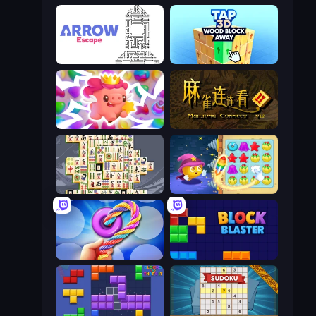
Arrow Escape
Tap 3D Wood Block Away
Match Arena
Mahjong Connect 2 (Legacy)
Mahjong Titans
Candy Riddles
Twisted Tangle
Block Blaster