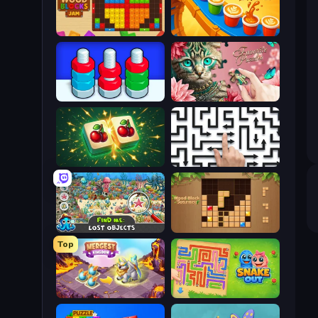
Wood Blocks Jam
Coffee Color Blocks
Nuts Puzzle: Sort By Color
Favorite Puzzles
Mahjong Puzzle: Tile Match
Arrow Escape: Puzzle
Find Me: Lost Objects
Wood Block Journey
Top
Mergest Kingdom
Snake Out: Maze Escape