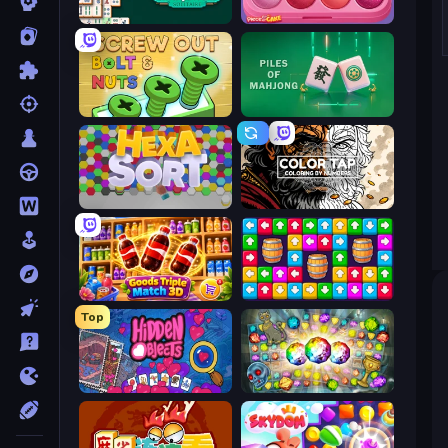
Mahjongg Solitaire
Piece of Cake: Merge and Bake
Screw Out: Bolts and Nuts
Piles of Mahjong
Hexa Sort
Color Tap: Coloring by Numbers
Goods Triple Match 3D
Tap Away Story
Top
Hidden Objects
Forgotten Treasure 2