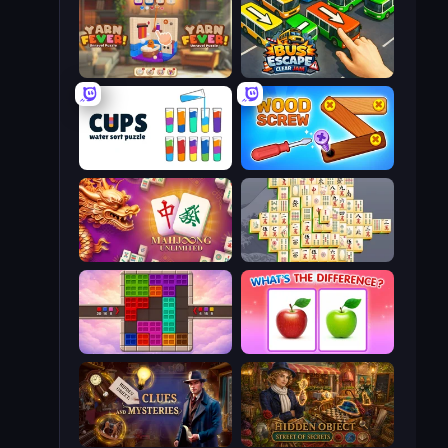
Yarn Fever! Unravel Puzzle
Bus Escape: Clear Jam
Cups - Water Sort Puzzle
Wood Screw: Bolts Puzzle
Mahjong Unlimited
Mahjong Online
Color Cube Puzzle
What's The Difference?
Hidden Object: Clues and Mysteries
Hidden Object: Street Of Secrets