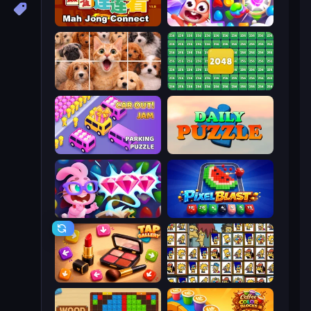
Mahjong Connect (Legacy)
Skydom
Jigpic Solitaire
2048 Merge Blocks
Car OUT! Jam Parking Puzzle
Daily Puzzle
Skydom: Reforged
Pixel Blast
Tap Gallery
Tiles of the Simpsons