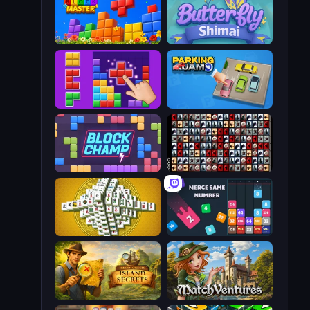
Puzzle Block Master
Butterfly Shimai
BlockBuster Puzzle
Parking Jam
Block Champ
War Mahjong
Mahjong Tower
Drop & Merge the Numbers
Hidden Objects: Island Secrets
MatchVentures