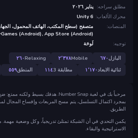
مطلق سراحه
يناير ٢٠٢٦
محرك الألعاب
Unity 6
المنصات
متصفح (سطح المكتب، الهاتف المحمول، الجهاز
yGames (Android), App Store (Android)
توجيه
لَوحَة
البازل
٦٧٠
Mobile
٢٬٣٧٨
Relaxing
٢٦٠
ثنائية الابعاد
١٬١٧٠
مطابقة 3
١١٤
المنطق
٥٥٩
بمجرد اكتمال التسلسل، يتم مسح المربعات وإفساح المجال لمز
الطريق.
يكمن التحدي في أن الشبكة تمتلئ تدريجياً، وكل وضعية مهمة. م
الاستراتيجية والبقاء.