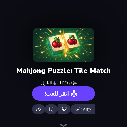
Mahjong Puzzle: Tile Match
٧٫٦/10
البازل
انقر للعب!
١٫١ ألف