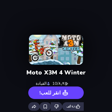
Moto X3M 4 Winter
٨٫٩/10
القيادة
انقر للعب!
٧٫١ ألف