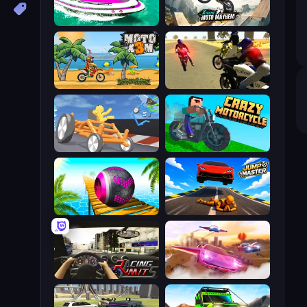
Jet Boat Racing
Xtreme Moto Mayhem
Moto X3M
3D Moto Simulator 2
Draw Crash Race
Crazy Motorcycle
Rolling Balls Sea Race
Jump Master: Car Racing
Racing Limits
Ultimate Flying Car