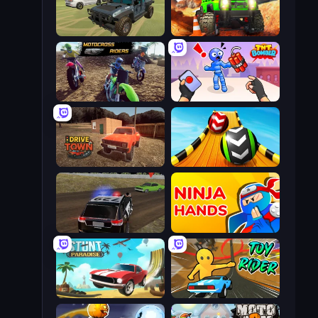
4x4 Offroader
Offroad Life 3D
MotoCross Riders
TNT Bomber
DriveTown
Sky Balls 3D
POLICE Chase Simulator
Ninja Hands
Stunt Paradise
Toy Rider