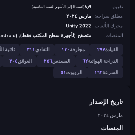
تقييم
٨٫٩
(
استنادًا إلى الأشهر الستة الماضية
)
مطلق سراحه
مارس ٢٠٢٤
محرك الألعاب
Unity 2022
المنصات
متصفح (لأجهزة سطح المكتب فقط), App Store (Android)
القيادة
٢٩٧
مجازفة
١٣٠
التفادي
٣١١
ثلاثية الأ
الدراجة الهوائية
٦٢
المسدس
٢٥٦
العوائق
٣٠٤
السرعة
١٦٢
الروبوت
٥١
تاريخ الإصدار
مارس ٢٠٢٤
المنصات