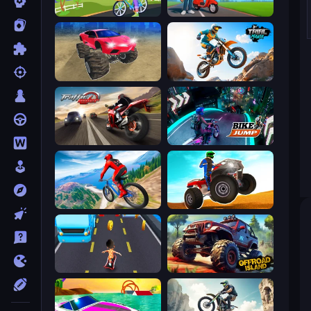
Paper Delivery Boy
Paper Boy Race: Running Game
Monster Cars: Ultimate Simulator
Trial Mania
Traffic Rider
Bike Jump
Riders Downhill Racing
ATV Ultimate Offroad
Bus and Subway Runner
Offroad Island