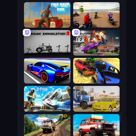
Free Rally: Vice
Super MX - The Champion
Stickman Annihilation 2
Demolition Derby 3
Cyber Cars Punk Racing
Car Crash Simulator Royale
Real Drift World
Crazy Car Stunts