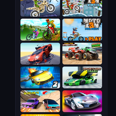
Moto X3M 6: Spooky Land
Moto X3M 4 Winter
MX Offroad Master
Moto X3M 5: Pool Party
Hyper Cars Ramp Crash
Monster Truck Demolition Derby
Ultimate Flying Car 2
Sportcars Crash
Turbo Cars: Pipe Stunts
Grand Cyber City