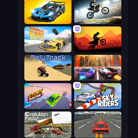
GT Cars Mega Ramps
Super MX - Last Season
Madness Cars Destroy
Sunset Bike Racing
PolyTrack
Night City Racing
Stunt Racer
Sky Riders
Evolution Factor
Modern Car Racing 2