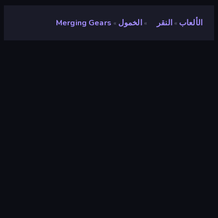
الألعاب
النقر
الخمول
Merging Gears
»
»
»
Merging Gears
مطور
LeimurGames
تقييم
٨٫٩
(
استنادًا إلى الأشهر الستة الماضية
)
مطلق سراحه
أبريل ٢٠٢٣
آخر تحديث
مايو ٢٠٢٣
محرك الألعاب
HTML5
المنصات
متصفح (سطح المكتب، الهاتف المحمول،
الجهاز اللوحي), تطبيق CrazyGames
(Android)
توجيه
منظر جمالي