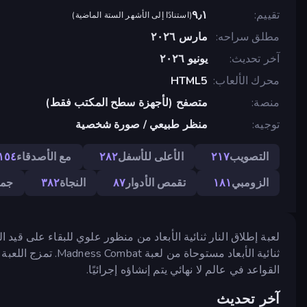
تقييم
٩٫١
(
استنادًا إلى الأشهر الستة الماضية
)
مطلق سراحه
مارس ٢٠٢٦
آخر تحديث
يونيو ٢٠٢٦
محرك الألعاب
HTML5
منصة
متصفح (لأجهزة سطح المكتب فقط)
توجيه
منظر طبيعي / صورة شخصية
التصويب
٢١٧
الأعلى للأسفل
٢٨٢
مع الأصدقاء
١٥٤
الزومبي
١٨١
تقمص الأدوار
٨٧
النجاة
٣٨٢
جما
لعبة إطلاق النار ثنائية الأبعاد من منظور علوي للبقاء على قيد 
ثنائية الأبعاد مستوح
القواعد في عالم لا نهائي يتم إنشاؤه إجرائيًا.
آخر تحديث