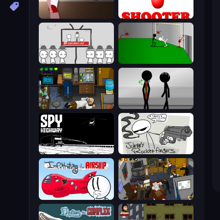
Short Life
Apple Shooter
We Become What We Behold
Die In Style
Foreign Creature
Stick Figure Penalty 2
Spy Highway
Johnny Rocketfingers
Infiltrating the Airship
Foreign Creature 2