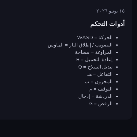
١٥ يونيو ٢٠٢٦
أدوات التحكم
الحركة = WASD
التصويب / إطلاق النار = الماوس
المراوغة = مساحة
إعادة التحميل = R
تبديل السلاح = Q
التفاعل = هـ
المخزون = ب
التوقف = م
الدردشة = إدخال
الرقص = G