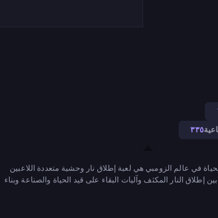
عية
٣٣٥
الحياة في عالم الزومبي هي لعبة إطلاق نار وحشية متعددة اللاعبين
اة من لعبة Madness Combat. تمزج اللعبة بين إطلاق النار المكثف وآليات البقاء على قيد الحياة والصناعة وبناء