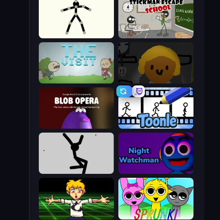
Stick Animator
Stickman Escape School
The Visit
Seven Days in Purgatory
Blob Opera
Toonle
Rag Doll
Night Watchman
Chainsaw Dance
Sprunki