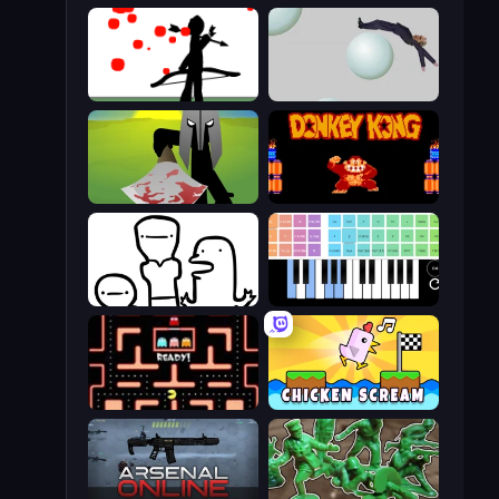
Bowman
Bush Ragdoll
Kill The Spartan
Donkey Kong Returns
I Don't Even Know
Virtual Online Piano
Pacman
Chicken Scream