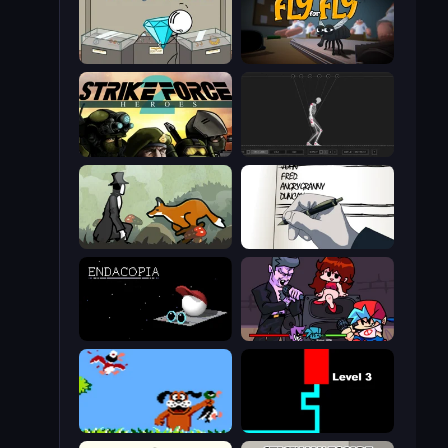
Stealing the Diamond
Fly for Fly
Strike Force Heroes 2
Skeleton Simulator
The Illusionist's Dream
Death Note Type
Endacopia
Friday Night Funkin'
Duck Hunt
Scary Maze