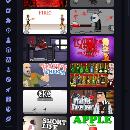
Madness Accelerant
Madness Project Nexus
Gunblood
Madness Deathwish
The Visitor
Load Up and Kill
Happy Wheels
Bartender The Right Mix
Creative Kill Chamber
Mafia Takedown