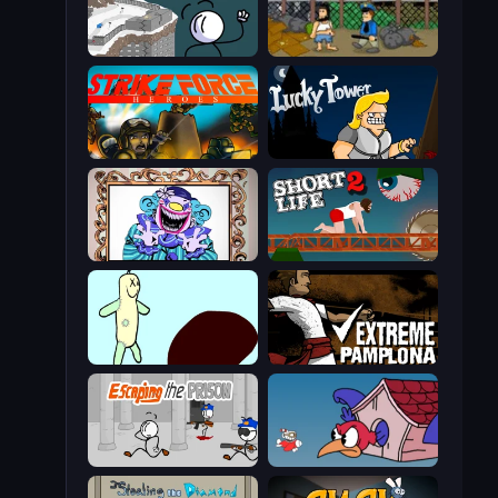
Fleeing the Complex
Hobo
Strike Force Heroes
Lucky Tower
Exhibit of Sorrows
Short Life 2
Doodieman Voodoo
Extreme Pamplona
Escaping the Prison
Cuphead