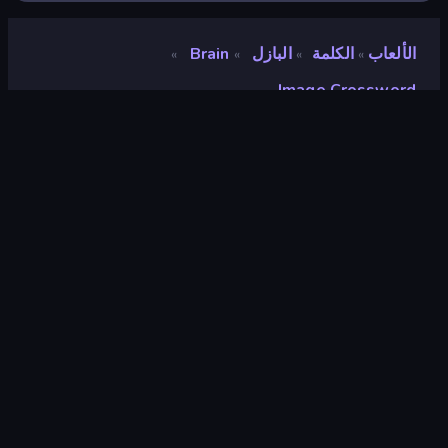
الألعاب
الكلمة
البازل
Brain
»
»
»
»
Image Crossword
Image Crossword
مطور
UltraGames Entertainment
تقييم
٨٫٦
(
استنادًا إلى الأشهر الستة الماضية
)
مطلق سراحه
مايو ٢٠٢٥
آخر تحديث
مايو ٢٠٢٥
محرك الألعاب
Unity 2022
المنصات
متصفح (سطح المكتب، الهاتف المحمول،
الجهاز اللوحي), تطبيق CrazyGames
(Android), App Store (Android)
توجيه
لَوحَة