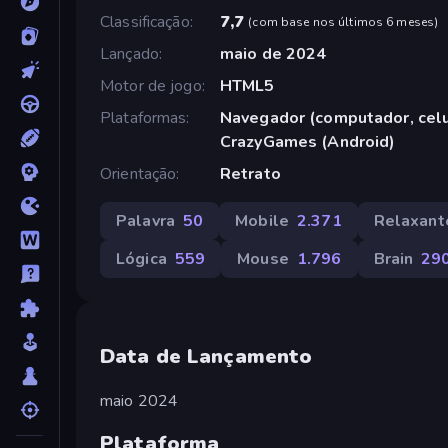
Classificação
7,7
(
com base nos últimos 6 meses
)
Lançado
maio de 2024
Motor de jogo
HTML5
Plataformas
Navegador (computador, celul
CrazyGames (Android)
Orientação
Retrato
Palavra
50
Mobile
2.371
Relaxant
Lógica
559
Mouse
1.796
Brain
29
Data de Lançamento
maio 2024
Plataforma