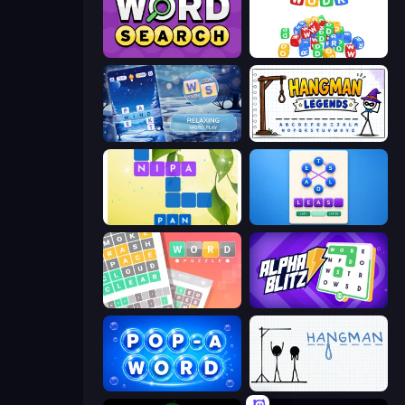
Daily Word Search
WODR
Word Shift
Hangman Legends
Crossword Connect
Ahagram
Wordler
Alphablitz
Pop-a-Word
Hangman