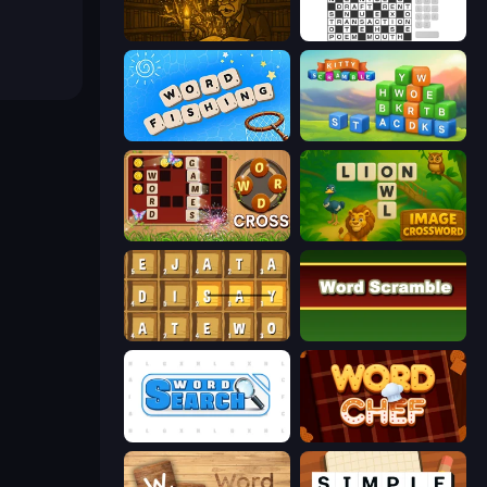
Lexicon Quest
Crossword
Word Fishing
Kitty Scramble: Word Stacks
Word Cross
Image Crossword
Waffle Words
Word Scramble
Word Search
Word Chef