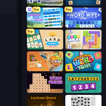
Words of Wonders
Wordmeister
Top
Top
Associations - Word Connect
Word Wipe
Top
Card Solitaire: Word Game
Word Play
Word String Puzzle
Amazing Word Twist
Word Finder
Categories