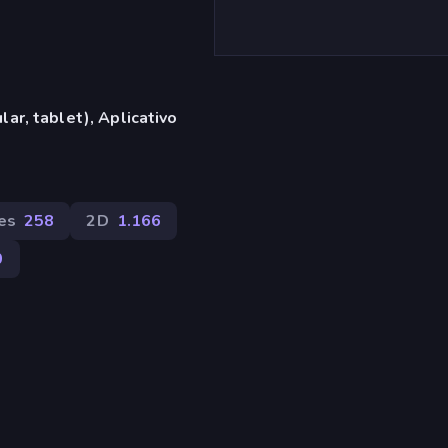
ar, tablet), Aplicativo
es
258
2D
1.166
0