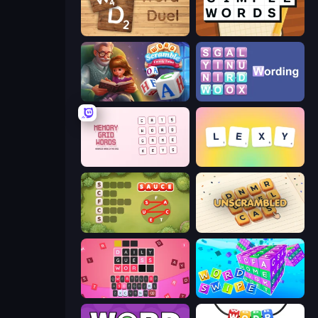
Word Duel
Simple Words
Word Scramble - Family Tales
Wording
Memory Grid Words
Lexy
Crocword
Unscrambled
Wordling
Word Swipe