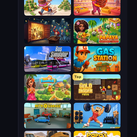
Donut Place
Candy Packing Store
Container Auction
Papaya Summer Farm
Bus Simulator: EVO
Gas Station
Top
The Farmers
Gold Digger FRVR
Retro Garage
Gym Boss