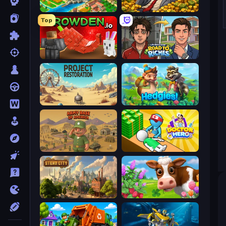
Empire City
Idle Billionaire Tycoon
Top
Grow A Garden | Growden.io
Life Simulator: Road to Riches
Project Restoration
Hedgies
Army Base Of America
Doctor Hero
Steam City
Country Life Meadows