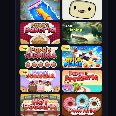
Hotel Rush: Merge Story
SuperWEIRD
Papa's Bakeria
Real Fishing Simulator
Top
Top
Papa's Sushiria
Build A Plane
Top
Papa's Scooperia
Papa's Freezeria
Papa's Hot Doggeria
Papa's Donuteria