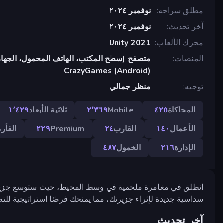
مطلق سراحه
نوفمبر ٢٠٢٤
آخر تحديث
نوفمبر ٢٠٢٤
محرك الألعاب
Unity 2021
المنصات
متصفح (سطح المكتب، الهاتف المحمول، الجهاز
CrazyGames (Android)
توجيه
منظر جمالي
المحاكاة
٤٢٥
Mobile
٢٬٣٦٩
ثلاثية الأبعاد
١٬٤٢٩
الأعمال
١٤٠
القارب
٢٤
Premium
٢٢٩
الفأرة
الإدارة
٢١٦
الخمول
٤٨٧
انطلق في مغامرة ملحمية في وسط المحيط، حيث ستوسع جزيرتك
سداسية جديدة لإثراء جزيرتك، مما يمنحك فرصًا استراتيجية للتط
آخر تحديث