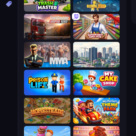
Trash Master
Global City
Truck Simulator: European Roads
Supermarket Simulator: Store Manager
MMA Manager 2
SuperCity 3D
Prison Life
My Cake Shop
Homesteads: Dream Farm
My Perfect Theme Park