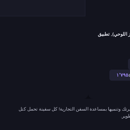
 اللوحي), تطبيق
١٬٧٩٥
 وتنميها بمساعدة السفن التجارية! كل سفينة تحمل كتل
وير.