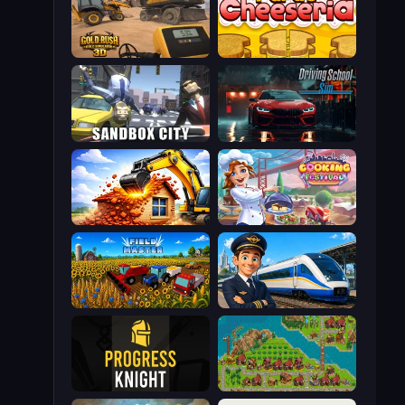
Gold Rush: Gold Simulator 3D
Papa's Cheeseria
Sandbox City
Driving School Simulator
City Constructor
Cooking Festival
Field Master
Idle Train Empire Tycoon
Progress Knight
City Idle