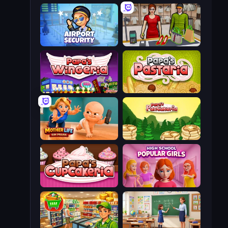
Airport Security
Shop Master 3D
Papa's Wingeria
Papa's Pastaria
Mother Life Simulator: Prank
Papa's Pancakeria
Papas Cupcakeria
High School Popular Girls