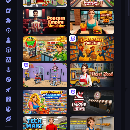
Shop Master 3D
Supermarket Simulator: Store Manager
Popcorn Empire Simulator
Burger Restaurant Simulator 3D
Supermarket Simulator: Desert
Supermarket Together
Gym Simulator 2024
Street Food Simulator
Supermarket Simulator: Dream Store
Unique Flavors