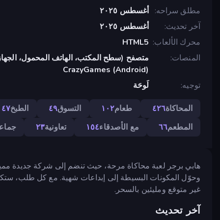
مطلق سراحه
أغسطس ٢٠٢٥
آخر تحديث
أغسطس ٢٠٢٥
محرك الألعاب
HTML5
المنصات
متصفح (سطح المكتب، الهاتف المحمول، الجهاز
CrazyGames (Android)
توجيه
لَوحَة
المحاكاة
٤٢٦
طعام
١٠٢
التسوق
٤٩
الطبخ
٤٧
المطعم
٦٦
مع الأصدقاء
١٥٤
تعاونية
٢٣
جماعي
هابي برجر لعبة محاكاة مرحة، حيث تنضم إلى شركة جديدة مميز
وحوّل المكونات البسيطة إلى إبداعات شهية. مع كل طلب، ستكت
غير متوقع ومليئين بالسحر.
آخر تحديث