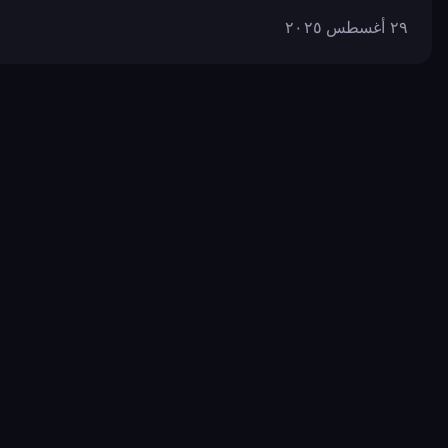
٢٩ أغسطس ٢٠٢٥