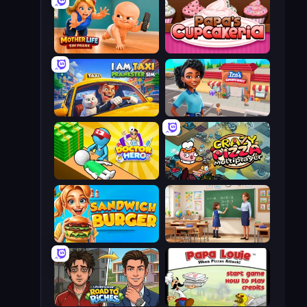
Mother Life Simulator: Prank
Papas Cupcakeria
I Am Taxi Prankster Sim
Iza's Supermarket
Doctor Hero
Crazy Pizza Multiplayer
Sandwich Burger
High School Teacher Simulator
Life Simulator: Road to Riches
Papa Louie: When Pizzas Attack