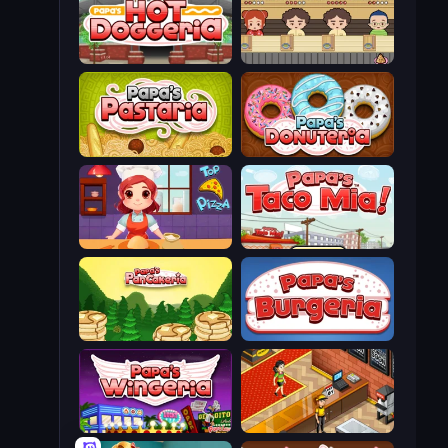
Papa's Hot Doggeria
Sushi Go Round
Papa's Pastaria
Papa's Donuteria
Top Pizza
Papa's Taco Mia
Papa's Pancakeria
Papa's Burgeria
Papa's Wingeria
Cinema Panic 2