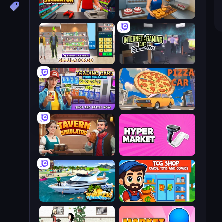
Tech Mart Simulator
Bakery Manager: Store Simulator
Shop Cashier Simulator 3D
Internet and Gaming Cafe Simulator
Trading Card Store Simulator
Pizza Car
Tavern Simulator
Hypermarket 3D
Summer Vacation
TCG Shop: Cards, Toys and Comics