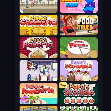
The Waitress
Market Boss
Papa's Cheeseria
Food Truck Chef™: A Fun Cooking Game
Papa's Bakeria
Papa's Pizzeria
Diner Dash
Papa's Scooperia
Top
Papa's Freezeria
Papa's Sushiria