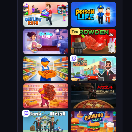
Outlets Rush
Prison Life
Top
Cooking Live
Grow A Garden | Growden.io
Supermarket Manager
Used Car Dealer Tycoon
Candy Packing Store
Pizza Anomalies