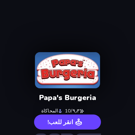
Papa's Burgeria
٩٫٣/10
المحاكاة
انقر للعب!