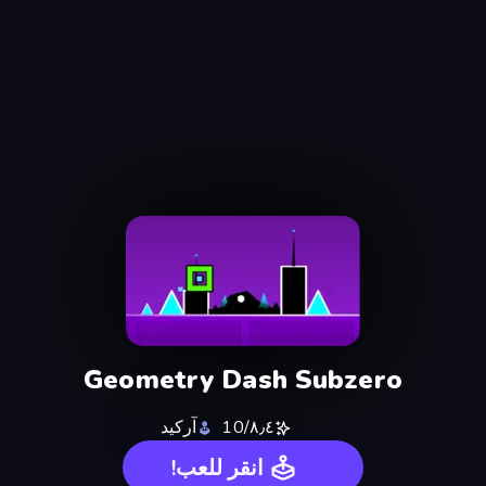
Geometry Dash Subzero
٨٫٤/10
آركيد
انقر للعب!