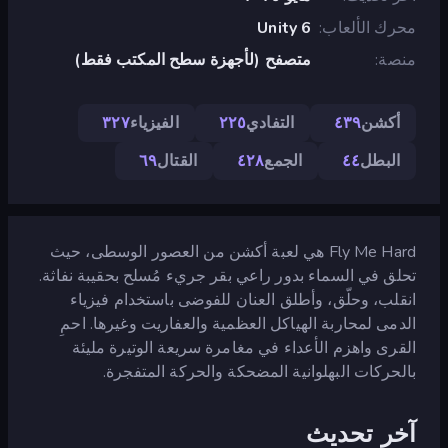
محرك الألعاب
Unity 6
منصة
متصفح (لأجهزة سطح المكتب فقط)
أكشن
٤٣٩
التفادي
٢٢٥
الفيزياء
٣٢٧
البطل
٤٤
الجمع
٤٢٨
القتال
٦٩
Fly Me Hard هي لعبة أكشن من العصور الوسطى، حيث
تحلق في السماء بدور راعي بقر جريء مُسلح بحقيبة نفاثة.
انقلب، وحلّق، وأطلق العنان للفوضى باستخدام فيزياء
الدمى لمحاربة الهياكل العظمية والعفاريت وغيرها. احمِ
القرى واهزم الأعداء في مغامرة سريعة الوتيرة مليئة
بالحركات البهلوانية المضحكة والحركة المتفجرة.
آخر تحديث