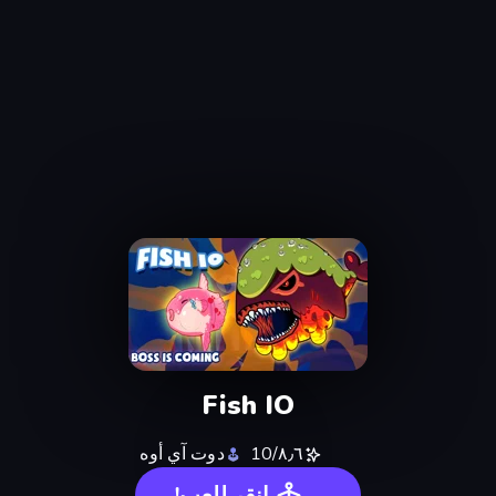
Fish IO
٨٫٦/10
دوت آي أوه
انقر للعب!