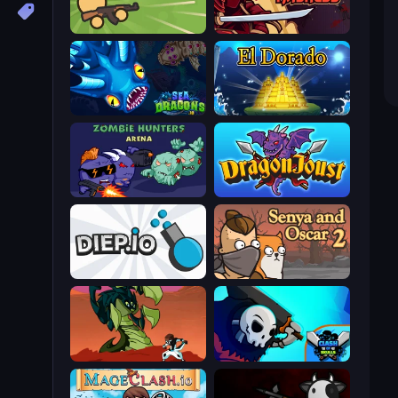
Survev.io
Samurai Madness
SeaDragons.io
El Dorado Lite
Zombie Hunters Online
Dragon Joust (.io)
Diep.io
Senya and Oscar 2
Monster Impact
Clash of Skulls