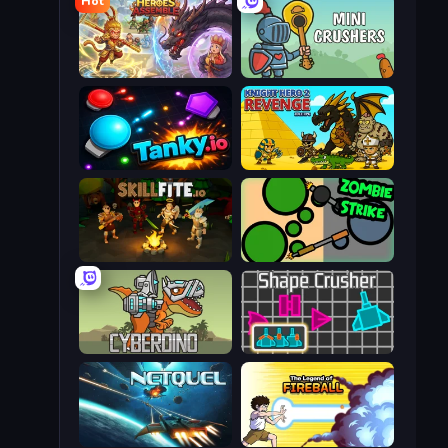
Hot
Heroes Assemble
Mini Crushers
Tanky.io
Knight Hero 2 Revenge Idle RPG
Skillfite.io
ZombieStrike
CyberDino: T-Rex vs Robots
Shape Crusher
Netquel
Legend Of Fireball