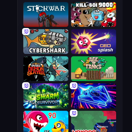
Stick War
Kill-BOI 9000
CyberShark
GEOsplash
Tailed Demon Slayer
Age of Tanks Warriors: TD War
Swarm Survivor
Stellar Swarm