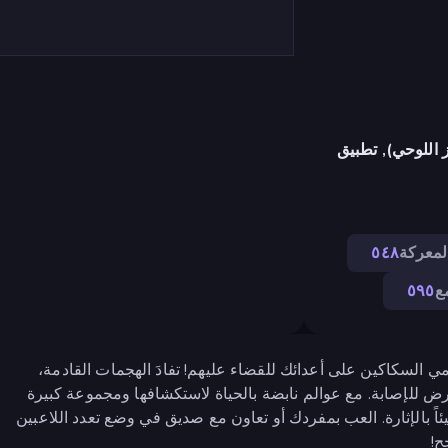
 اللوحي), تطبيق
لمعركة
٥٤٨
ع
٥٩٥
وم برمي السكاكين على أعدائك للقضاء عليهم! تفادَ الهجمات القادمة،
للإصابة. مع عوالم نابضة بالحياة لاستكشافها ومجموعة كبيرة
ئاً بالإثارة. العب بمفردك أو تعاون مع صديق في وضع تعدد اللاعبين
ح!