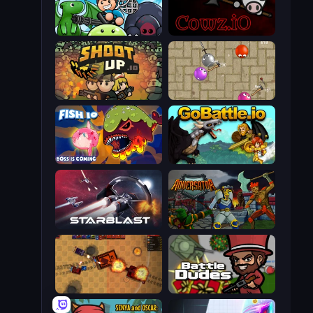
Mageclash.io
cowz.io
Shootup.io
Balloons.io
Fish IO
GoBattle.io
StarBlast
Adversator
Tanko.io
BattleDudes.io