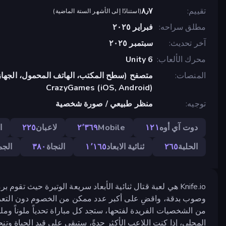
تقييم
٨٫٧
(
استنادًا إلى الأشهر الستة الماضية
)
مطلق سراحه
فبراير ٢٠٢٥
آخر تحديث
سبتمبر ٢٠٢٥
محرك الألعاب
Unity 6
المنصات
متصفح (سطح المكتب، الهاتف المحمول، الجهاز
CrazyGames (iOS, Android)
توجيه
منظر طبيعي / صورة شخصية
دوت آي أوه
١٢١
Mobile
٢٬٣٦٩
لاعبان
٢٢٥
ا
الحلبة
٢٦٥
ثنائية الابعاد
١٬١٦٥
النجاة
٣٨٠
الجم
Knife.io هي لعبة قتال ثنائية الأبعاد سريعة الوتيرة حيث تق
وصوب بدقة، واقضِ على أكبر عدد ممكن من الخصوم دون التعرض 
من الشخصيات الفريدة لفتحها، ستجد كل مباراة تحدياً ملوناً وملي
المحلي، إذا كنت اللاعب الأكثر حدةً، ستبقى على قيد الحياة وتنج