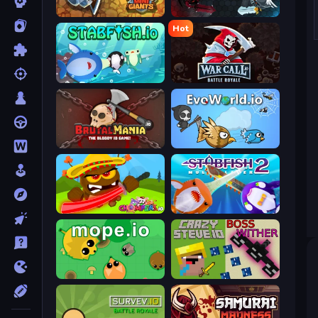
MiniGiants.io
EvoWars.io
Hot
Stabfish.io
WarCall.io
BrutalMania.io (Brutal Mania)
EvoWorld.io (FlyOrDie.io)
Chompers.io
Stabfish 2
Mope.io
CrazySteve.io