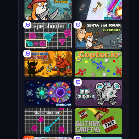
Senya and Oscar: Pirate Island
BladeBlast.io
Shape Shooter 3
Senya and Oscar vs Zombies
Knight Hero Adventure Idle RPG
Copter.io
BladeOrbit.io
Iron Crusher
Shape Shooter 2
SlitherCraft.io