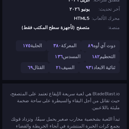
آخر تحديث
يونيو ٢٠٢٦
محرك الألعاب
HTML5
منصة
متصفح (لأجهزة سطح المكتب فقط)
دوت آي أوه
٨٩
المعركة
٣٨٠
الحلبة
١٧٥
التحطيم
١٨٢
المسدس
١٣٦
ثنائية الابعاد
٩٣١
السيف
٢١
القتال
٦٩
BladeBlast.io هي لعبة سريعة الإيقاع تعتمد على المتصفح،
حيث تقاتل من أجل البقاء والسيطرة على ساحة ضخمة
مليئة باللاعبين.
تبدأ اللعبة بشخصية محارب صغير يحمل سيفًا، وتزداد قوتك
بجمع كرات الخبرة المنتشرة في أنحاء الخريطة والقضاء