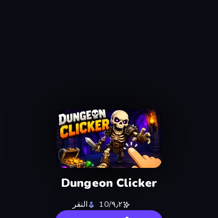
Dungeon Clicker
٩٫٢/10
النقر