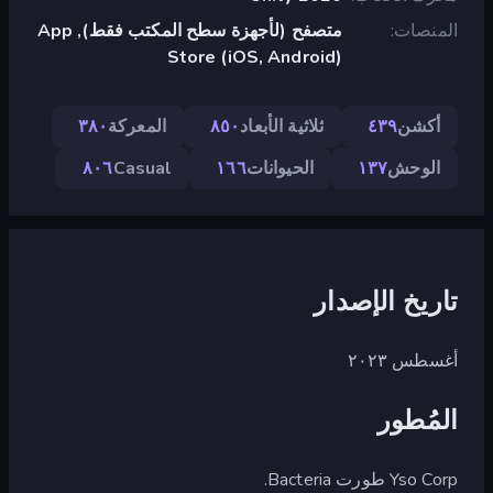
المنصات
متصفح (لأجهزة سطح المكتب فقط), App
Store (iOS, Android)
أكشن
٤٣٩
ثلاثية الأبعاد
٨٥٠
المعركة
٣٨٠
الوحش
١٣٧
الحيوانات
١٦٦
Casual
٨٠٦
تاريخ الإصدار
أغسطس ٢٠٢٣
المُطور
Yso Corp طورت Bacteria.