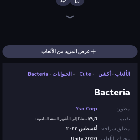
EvoWars.io
Ragdoll Archers
Bloxd.io
Racing Limits
Veck.io
Piece of Cake: Merge and Bake
Screw Out: Bolts and Nuts
Mahjongg Solitaire
Traffic Rider
Designville: Merge & Design
Piles of Mahjong
Words of Wonders
Stickman Clash
Space Waves
Miniblox
Arrow Escape
Fortzone Battle Royale
SkillWarz
عرض المزيد من الألعاب
الألعاب
أكشن
Cute
الحيوانات
Bacteria
»
»
»
»
Bacteria
مطور
Yso Corp
تقييم
٩٫٦
(
استنادًا إلى الأشهر الستة الماضية
)
مطلق سراحه
أغسطس ٢٠٢٣
محرك الألعاب
Unity 2020