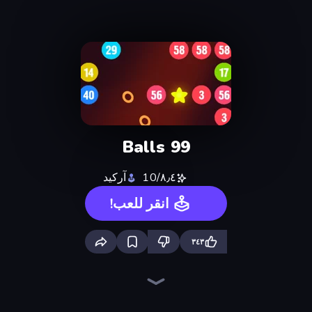
99 Balls
٨٫٤/10
آركيد
انقر للعب!
٣٤٣