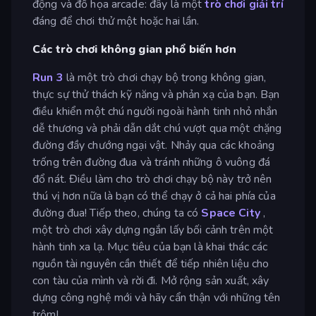
động và đồ họa arcade: đây là một
trò chơi giải trí
đáng để chơi thử một hoặc hai lần.
Các trò chơi không gian phổ biến hơn
Run 3
là một trò chơi chạy bộ trong không gian,
thực sự thử thách kỹ năng và phản xạ của bạn. Bạn
điều khiển một chú người ngoài hành tinh nhỏ nhắn
dễ thương và phải dẫn dắt chú vượt qua một chặng
đường đầy chướng ngại vật. Nhảy qua các khoảng
trống trên đường đua và tránh những ô vuông đá
đổ nát. Điều làm cho trò chơi chạy bộ này trở nên
thú vị hơn nữa là bạn có thể chạy ở cả hai phía của
đường đua! Tiếp theo, chúng ta có
Space City
,
một trò chơi xây dựng ngắn lấy bối cảnh trên một
hành tinh xa lạ. Mục tiêu của bạn là khai thác các
nguồn tài nguyên cần thiết để tiếp nhiên liệu cho
con tàu của mình và rời đi. Mở rộng sản xuất, xây
dựng công nghệ mới và hãy cẩn thận với những tên
trộm!