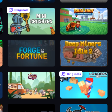
Monster Breaker Idle
Construction Idle
Originals
Mini Crushers
Brainrot Tower Defence
Forge & Fortune
Deep Miners Idle 2
Originals
Panda Palace
Loaders Inc