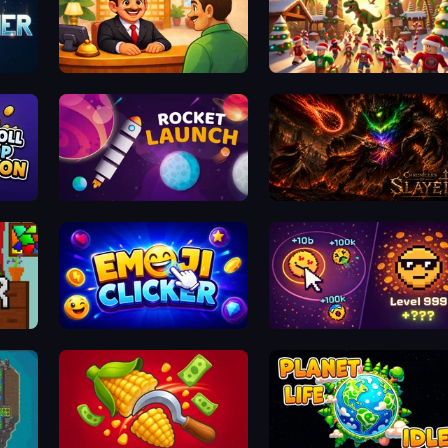
Idle Hotel Empire Tycoon
My Dinoland
Rocket Launch
Chronicles of Slayer
Emoji Clickers
Dominate All Shapes