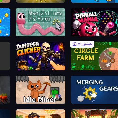
Commit Battery 2
Shoot Mine Upgrade Repeat
When Civilians Dig Holes
Pinball Mania
Originals
Dungeon Clicker
Circle Farm
Idle Miner
Merging Gears