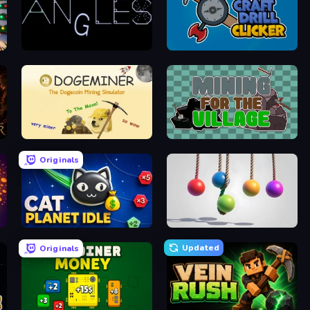
Angles
Craft Drill Clicker
Doge Miner
Mining for the Village
Originals
Cat Planet Idle
Pendulum Master
Updated
Originals