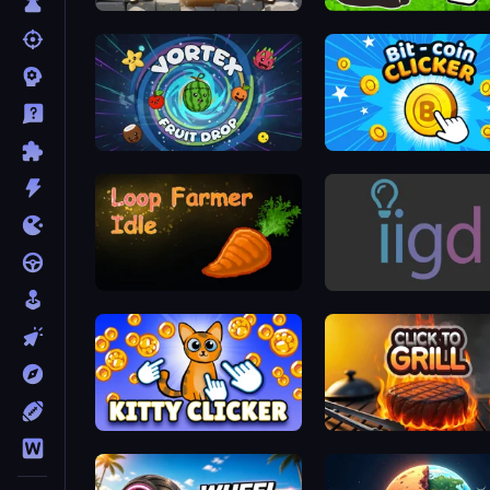
Farm Around
Maxwell Clicker
Vortex Fruit Drop
Bit-coin Clicker
Loop Farmer Idle
Idle Idle Gamedev
Kitty Clicker
Click To Grill