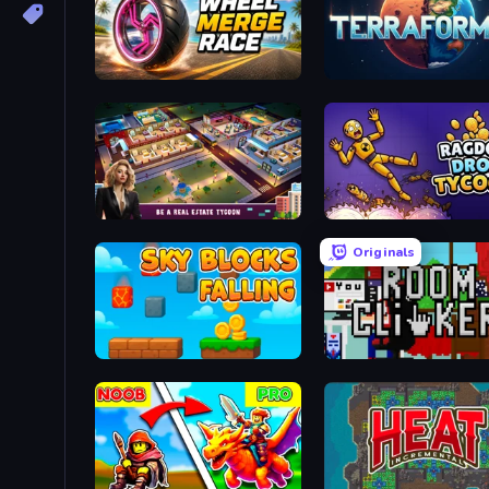
Wheel Merge Race
Planetary Terraformer
LandLord - Real Estate Tycoon
Ragdoll Drop Tycoon
Originals
Sky Blocks Falling
Room Clicker