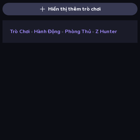
Hiển thị thêm trò chơi
Trò Chơi
Hành Động
Phòng Thủ
Z Hunter
»
»
»
Z Hunter
nhà phát triển
MetOnR
Xếp hạng
9,0
(
dựa trên 6 tháng gần đây
)
Phát hành
tháng 5 năm 2024
Cập nhật mới nhất
tháng 10 năm 2025
Công cụ trò chơi
Unity 6
nền tảng
Trình duyệt (máy tính để bàn,
điện thoại di động, máy tính
bảng), Ứng dụng CrazyGames
(iOS, Android), App Store (iOS,