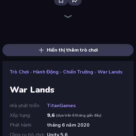
Throw a Lucky Block
Brainrot Arena Online
Dye Hard
Who Dies Last?
Zombie Road
Boom!
Mr. Dude: Online Multiverse Challenge
Boom Slingers ReBoom
Ultimate Evolution
Stickman Rebirth
Stickman Clash
Flying Robot Transform Car Games
Lost Dungeon
Bed Wars
99 Nights (Bloxd.io)
Fortzone Battle Royale
The Lava Tsunami
Bubble Gum Simulator
Hiển thị thêm trò chơi
Trò Chơi
Hành Động
Chiến Trường
War Lands
»
»
»
War Lands
nhà phát triển
TitanGames
Xếp hạng
9,6
(
dựa trên 6 tháng gần đây
)
Phát hành
tháng 6 năm 2020
Công cụ trò chơi
Unity 5.6