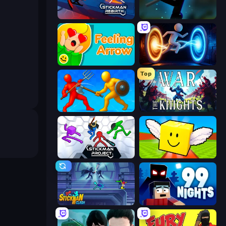
Stickman Rebirth
Stickman Weapon Master
Feeling Arrow
Portal Escape
Top
Epic Sword Battle! Fight in Arena
War the Knights
Stickman Project
Lucky Brainrot Blocks Online
Stickman Clash
99 Nights (Bloxd.io)