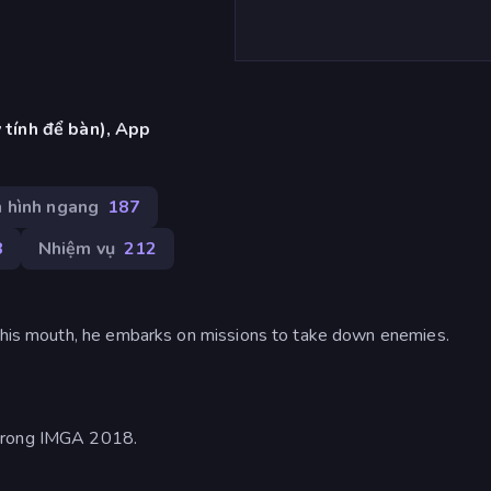
 tính để bàn), App
 hình ngang
187
8
Nhiệm vụ
212
n his mouth, he embarks on missions to take down enemies.
 trong IMGA 2018.