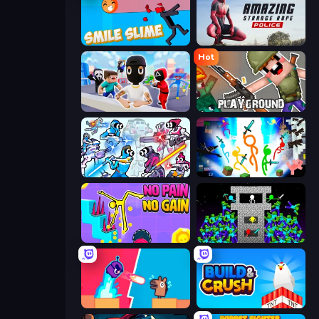
Smile Slime
Amazing Strange Rope Police
Hot
Mr. Dude: Online Multiverse Challenge
Playground
Space Wars Battleground
Stickman Epic
No Pain No Gain - Ragdoll Sandbox
Stick Epic Fighter
Boom Slingers ReBoom
Build and Crush