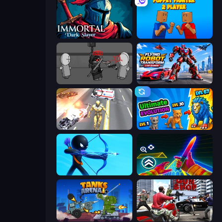
Immortal: Dark Slayer
Puppet Fighter 2 Player
Madness Project Nexus
Flying Robot Transform Car Games
Super Crime Steel War Hero
Ultimate Evolution
Archers Random
Surf GO Parkour
Tanks Arena io: Craft & Combat
Grand Action Simulator: New York