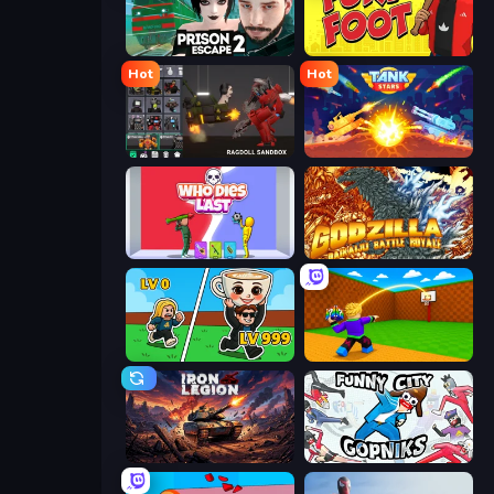
Prison Escape 2
Fury Foot
Hot
Hot
Last Play: Ragdoll Sandbox
Tank Stars
Who Dies Last?
Godzilla Daikaiju Battle Royale
Brainrot Arena Online
Throw a Lucky Block
Iron Legion
Funny City: Gopniks