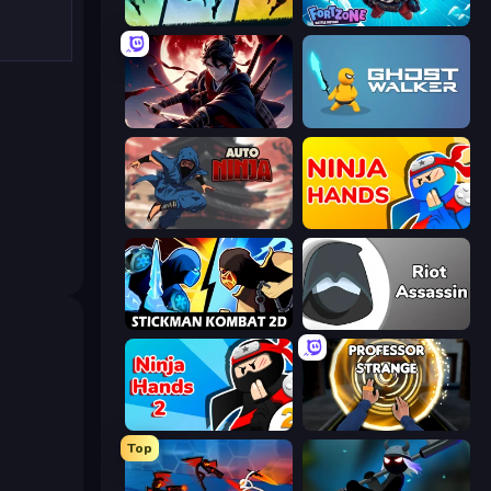
Shadow Ninja Revenge
Fortzone Battle Royale
Samurai's Shadow
Ghost Walker
Auto Ninja
Ninja Hands
Stickman Kombat 2D
Riot Assassin
Ninja Hands 2
Professor Strange
Top