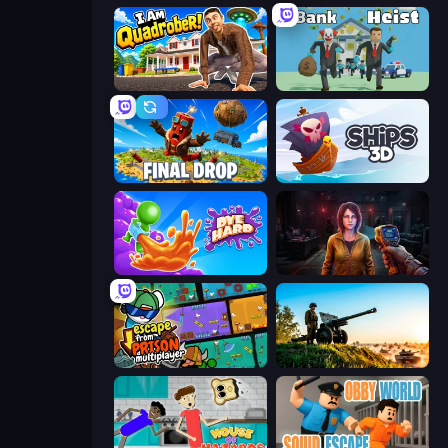
I Am Quadrober!
Bank Heist
Final Drop
Ships 3D
Dye Hard
Survival Zone Zombie Outbreak
Escape From Prison Multiplayer
Artillery Vs Tanks