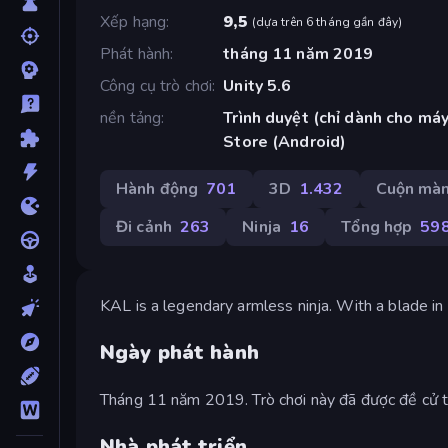
Xếp hạng
9,5
(
dựa trên 6 tháng gần đây
)
Phát hành
tháng 11 năm 2019
Công cụ trò chơi
Unity 5.6
nền tảng
Trình duyệt (chỉ dành cho máy
Store (Android)
Hành động
701
3D
1.432
Cuộn màn
Đi cảnh
263
Ninja
16
Tổng hợp
59
KAL is a legendary armless ninja. With a blade i
Ngày phát hành
Tháng 11 năm 2019. Trò chơi này đã được đề cử
Nhà phát triển