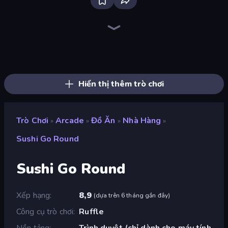
Bloxd.io
Ragdoll Archers
EvoWars.io
Veck.io
Piece of Cake: Merge and Bake
Racing Limits
Traffic Rider
Mahjongg Solitaire
Screw Out: Bolts and Nuts
Words of Wonders
Piles of Mahjong
Designville: Merge & Design
Miniblox
Space Waves
Stickman Clash
SkillWarz
Fortzone Battle Royale
Arrow Escape
Hiển thị thêm trò chơi
Trò Chơi
Arcade
Đồ Ăn
Nhà Hàng
»
»
»
»
Sushi Go Round
Sushi Go Round
Xếp hạng
8,9
(
dựa trên 6 tháng gần đây
)
Công cụ trò chơi
Ruffle
Nền tảng
Trình duyệt (chỉ dành cho máy tính